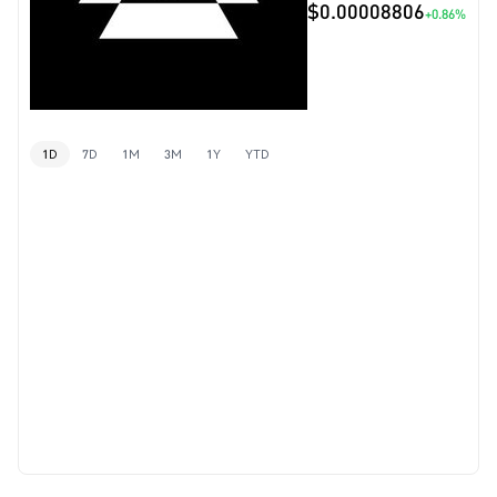
$0.00008806
+0.86%
1D
7D
1M
3M
1Y
YTD