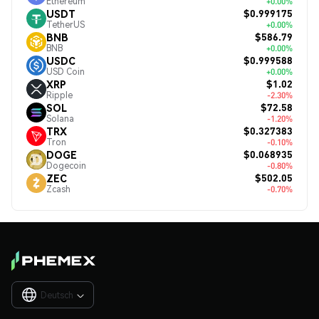
Ethereum
+0.00%
$0.999175
USDT
TetherUS
+0.00%
$586.79
BNB
BNB
+0.00%
$0.999588
USDC
USD Coin
+0.00%
$1.02
XRP
Ripple
-2.30%
$72.58
SOL
Solana
-1.20%
$0.327383
TRX
Tron
-0.10%
$0.068935
DOGE
Dogecoin
-0.80%
$502.05
ZEC
Zcash
-0.70%
Deutsch
