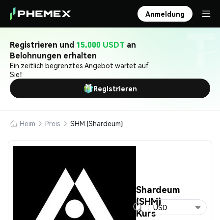
Anmeldung
Registrieren und
15.000 USDT
an
Belohnungen erhalten
Ein zeitlich begrenztes Angebot wartet auf
Sie!
Registrieren
Heim
Preis
SHM (Shardeum)
Shardeum
(SHM)
USD
Kurs