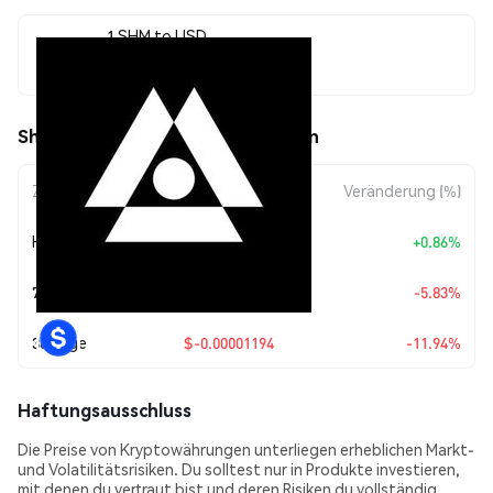
1 SHM to USD
$0.00008806
Shardeum (SHM) Kursbewegungen
Zeitraum
Betragsänderung
Veränderung (%)
Heute
+
$0.00000075
+0.86%
7 Tage
$-0.00000546
-5.83%
30 Tage
$-0.00001194
-11.94%
Haftungsausschluss
Die Preise von Kryptowährungen unterliegen erheblichen Markt-
und Volatilitätsrisiken. Du solltest nur in Produkte investieren,
mit denen du vertraut bist und deren Risiken du vollständig