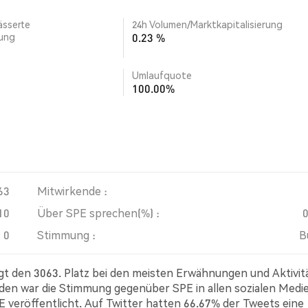
ässerte
24h Volumen/Marktkapitalisierung
rung
0.23 %
Umlaufquote
100.00%
63
Mitwirkende :
10
Über SPE sprechen(%) :
0
Stimmung :
B
egt den 3063. Platz bei den meisten Erwähnungen und Aktivit
den war die Stimmung gegenüber SPE in allen sozialen Medi
PE veröffentlicht. Auf Twitter hatten 66.67% der Tweets eine