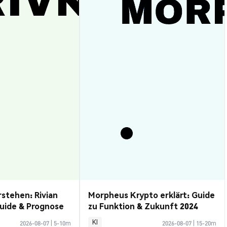
rstehen: Rivian
Morpheus Krypto erklärt: Guide
uide & Prognose
zu Funktion & Zukunft 2024
KI
2026-08-07
|
5-10m
2026-08-07
|
15-20m