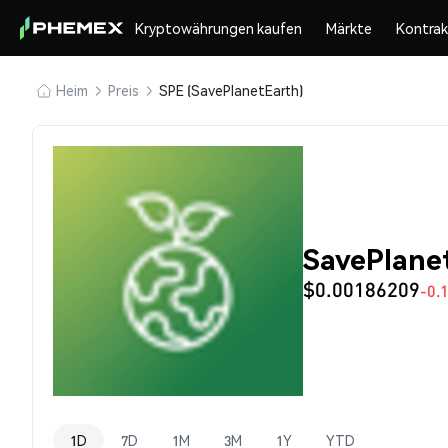
Kryptowährungen kaufen
Märkte
Kontra
Heim
Preis
SPE (SavePlanetEarth)
SavePlanet
$0.00186209
-0.
1D
7D
1M
3M
1Y
YTD