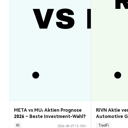
META vs MU: Aktien Prognose
RIVN Aktie ve
2026 – Beste Investment-Wahl?
Automotive G
KI
TradFi
2026-08-07
|
5-10m