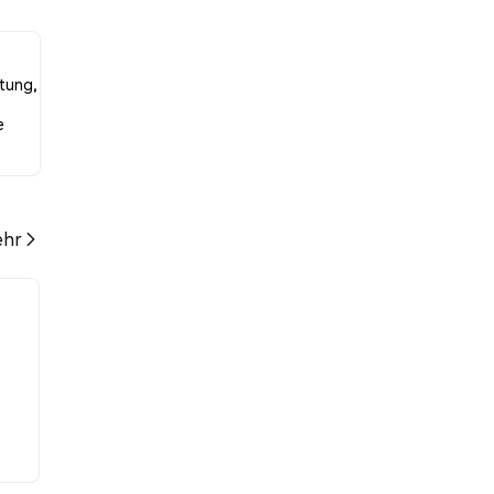
aren
rtung,
e
hr