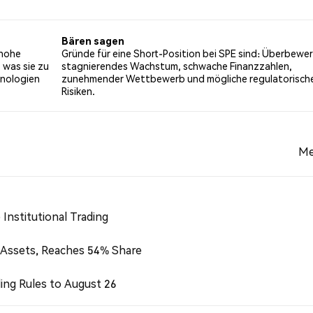
it einer bärischen Stimmung über SPE. 16.67% der Tweets w
 6 Tweets.
Bären sagen
 hohe
Gründe für eine Short-Position bei SPE sind: Überbewe
 was sie zu
stagnierendes Wachstum, schwache Finanzzahlen,
hnologien
zunehmender Wettbewerb und mögliche regulatorisch
Risiken.
Me
Institutional Trading
 Assets, Reaches 54% Share
ing Rules to August 26