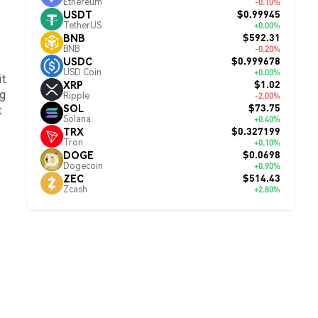
Ethereum
-0.10%
$0.99945
USDT
TetherUS
+0.00%
$592.31
BNB
BNB
-0.20%
$0.999678
USDC
USD Coin
+0.00%
it
$1.02
XRP
g
Ripple
-2.00%
$73.75
SOL
t
Solana
+0.40%
$0.327199
TRX
Tron
+0.10%
$0.0698
DOGE
Dogecoin
+0.90%
$514.43
ZEC
Zcash
+2.80%