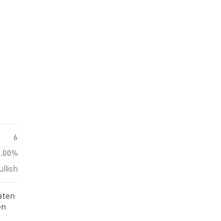
6
0.00%
ullish
äten
en