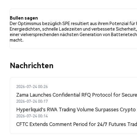
bullishe Stimmung im Vergleich zu 16.67% der Tweets m
neutral gegenüber SPE. Diese Stimmungen basieren auf
Bullen sagen
Der Optimismus bezüglich SPE resultiert aus ihrem Potenzial für
Energiedichten, schnelle Ladezeiten und verbesserte Sicherheit,
einer vielversprechenden nächsten Generation von Batterietec
macht.
Nachrichten
2026-07-24 00:26
Zama Launches Confidential RFQ Protocol for Secure 
2026-07-24 00:17
Hyperliquid's RWA Trading Volume Surpasses Crypto
2026-07-24 00:14
CFTC Extends Comment Period for 24/7 Futures Trad