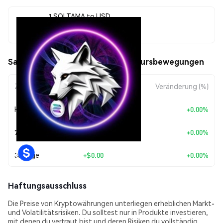
1 SOLTAMA to USD
$0.00057798
Saitama (SOLTAMA) (SOLTAMA) Kursbewegungen
Zeitraum
Betragsänderung
Veränderung (%)
Heute
+
$0.00
+0.00%
7 Tage
+
$0.00
+0.00%
30 Tage
+
$0.00
+0.00%
Haftungsausschluss
Die Preise von Kryptowährungen unterliegen erheblichen Markt-
und Volatilitätsrisiken. Du solltest nur in Produkte investieren,
mit denen du vertraut bist und deren Risiken du vollständig