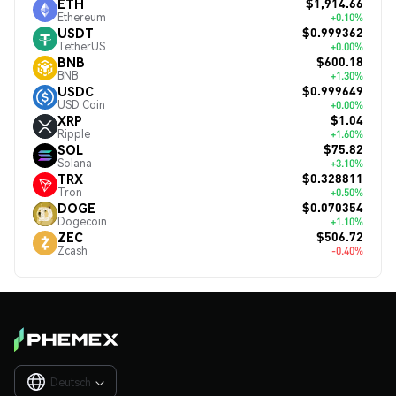
$1,914.66
ETH
Ethereum
+0.10%
$0.999362
USDT
TetherUS
+0.00%
$600.18
BNB
BNB
+1.30%
$0.999649
USDC
USD Coin
+0.00%
$1.04
XRP
Ripple
+1.60%
$75.82
SOL
Solana
+3.10%
$0.328811
TRX
Tron
+0.50%
$0.070354
DOGE
Dogecoin
+1.10%
$506.72
ZEC
Zcash
-0.40%
Deutsch
