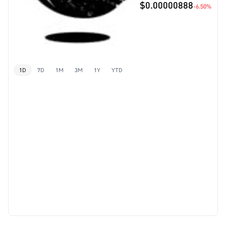
$0.00000888
-6.50%
1D
7D
1M
3M
1Y
YTD