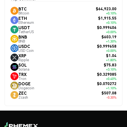
$64,923.00
BTC
Bitcoin
+0.10%
$1,915.55
ETH
Ethereum
+0.10%
$0.999406
USDT
TetherUS
+0.00%
$603.19
BNB
BNB
+1.30%
$0.999658
USDC
USD Coin
+0.00%
$1.04
XRP
Ripple
+1.80%
$75.83
SOL
Solana
+3.10%
$0.329085
TRX
Tron
+0.40%
$0.070272
DOGE
Dogecoin
+1.10%
$507.08
ZEC
Zcash
-0.30%