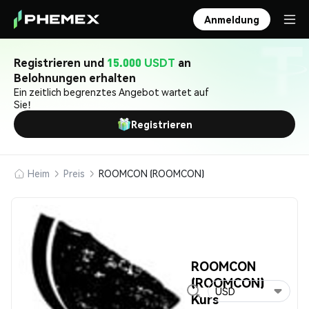
Anmeldung
Registrieren und
15.000 USDT
an
Belohnungen erhalten
Ein zeitlich begrenztes Angebot wartet auf
Sie!
Registrieren
Heim
Preis
ROOMCON (ROOMCON)
ROOMCON
(ROOMCON)
USD
Kurs