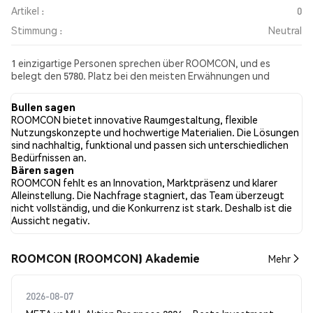
Artikel :
0
Stimmung :
Neutral
1 einzigartige Personen sprechen über ROOMCON, und es
belegt den 5780. Platz bei den meisten Erwähnungen und
Aktivitäten aus den gesammelten Beiträgen. In den letzten 24
Stunden war die Stimmung gegenüber ROOMCON in allen
Bullen sagen
sozialen Medien Neutral. Schließlich wurden 0 Nachrichtenartikel
ROOMCON bietet innovative Raumgestaltung, flexible
über ROOMCON veröffentlicht. Auf Twitter hatten 0.00% der
Nutzungskonzepte und hochwertige Materialien. Die Lösungen
Tweets eine bullishe Stimmung im Vergleich zu 0.00% der
sind nachhaltig, funktional und passen sich unterschiedlichen
Tweets mit einer bärischen Stimmung über ROOMCON. 100.00%
Bedürfnissen an.
der Tweets waren neutral gegenüber ROOMCON. Diese
Bären sagen
Stimmungen basieren auf 1 Tweets.
ROOMCON fehlt es an Innovation, Marktpräsenz und klarer
Alleinstellung. Die Nachfrage stagniert, das Team überzeugt
nicht vollständig, und die Konkurrenz ist stark. Deshalb ist die
Aussicht negativ.
ROOMCON (ROOMCON) Akademie
Mehr
2026-08-07