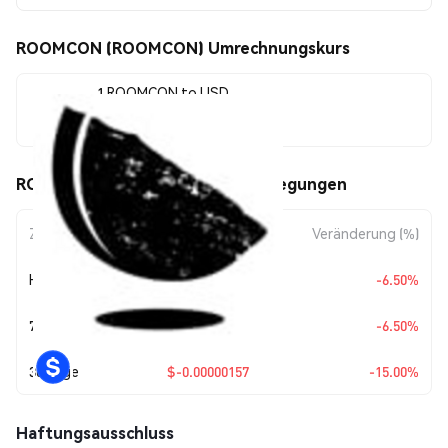
ROOMCON (ROOMCON) Umrechnungskurs
1 ROOMCON to USD
$0.00000888
ROOMCON (ROOMCON) Kursbewegungen
Zeitraum
Betragsänderung
Veränderung (%)
Heute
$-0.00000062
-6.50%
7 Tage
$-0.00000062
-6.50%
30 Tage
$-0.00000157
-15.00%
Haftungsausschluss