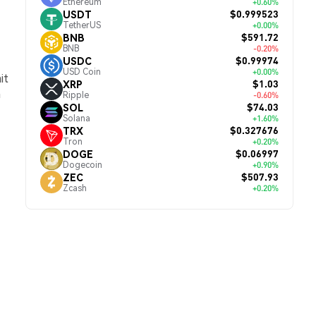
Ethereum
+0.60%
$0.999523
USDT
TetherUS
+0.00%
$591.72
BNB
BNB
-0.20%
$0.99974
USDC
USD Coin
+0.00%
it
$1.03
XRP
n
Ripple
-0.60%
$74.03
SOL
Solana
+1.60%
$0.327676
TRX
Tron
+0.20%
$0.06997
DOGE
Dogecoin
+0.90%
$507.93
ZEC
Zcash
+0.20%