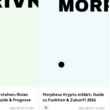
rstehen: Rivian
Morpheus Krypto erklärt: Guide
uide & Prognose
zu Funktion & Zukunft 2024
KI
2026-08-07
|
5-10m
2026-08-07
|
15-20m