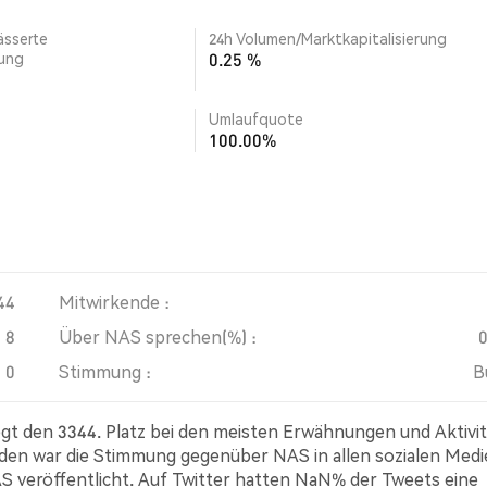
ässerte
24h Volumen/Marktkapitalisierung
rung
0.25 %
Umlaufquote
100.00%
44
Mitwirkende :
8
Über NAS sprechen(%) :
0
Stimmung :
B
egt den 3344. Platz bei den meisten Erwähnungen und Aktivi
nden war die Stimmung gegenüber NAS in allen sozialen Med
NAS veröffentlicht. Auf Twitter hatten NaN% der Tweets eine