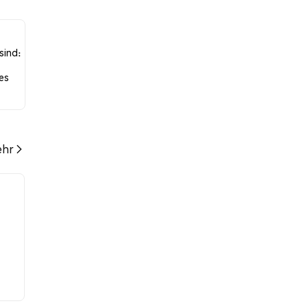
ren
sind:
es
hr