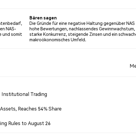
it einer bärischen Stimmung über NAS. NaN% der Tweets wa
 0 Tweets.
Bären sagen
atenbedarf,
Die Gründe für eine negative Haltung gegenüber NAS 
hen NAS-
hohe Bewertungen, nachlassendes Gewinnwachstum,
e und somit
starke Konkurrenz, steigende Zinsen und ein schwach
makroökonomisches Umfeld.
Me
Institutional Trading
 Assets, Reaches 54% Share
ing Rules to August 26