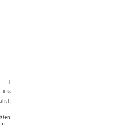
1
0.00%
ullish
täten
ien