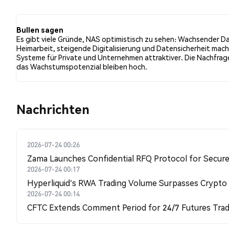
bullishe Stimmung im Vergleich zu NaN% der Tweets m
neutral gegenüber NAS. Diese Stimmungen basieren auf
Bullen sagen
Es gibt viele Gründe, NAS optimistisch zu sehen: Wachsender D
Heimarbeit, steigende Digitalisierung und Datensicherheit mac
Systeme für Private und Unternehmen attraktiver. Die Nachfrag
das Wachstumspotenzial bleiben hoch.
Nachrichten
2026-07-24 00:26
Zama Launches Confidential RFQ Protocol for Secure 
2026-07-24 00:17
Hyperliquid's RWA Trading Volume Surpasses Crypto
2026-07-24 00:14
CFTC Extends Comment Period for 24/7 Futures Trad