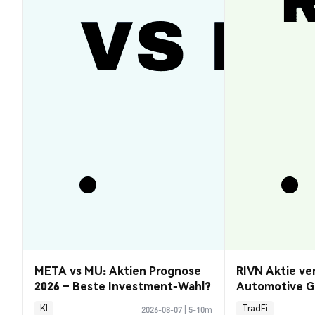
META vs MU: Aktien Prognose
RIVN Aktie ve
2026 – Beste Investment-Wahl?
Automotive G
KI
TradFi
2026-08-07
|
5-10m