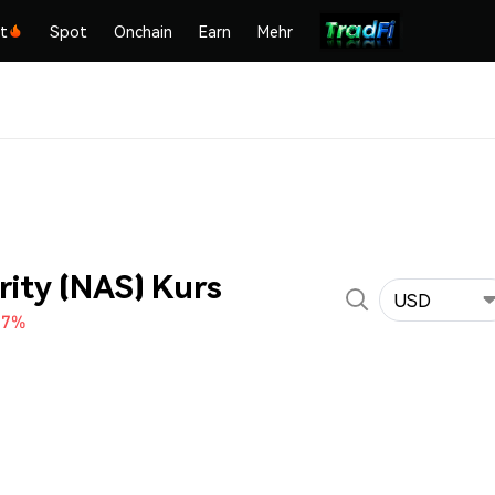
kt
Spot
Onchain
Earn
Mehr
rity (NAS) Kurs
USD
37%