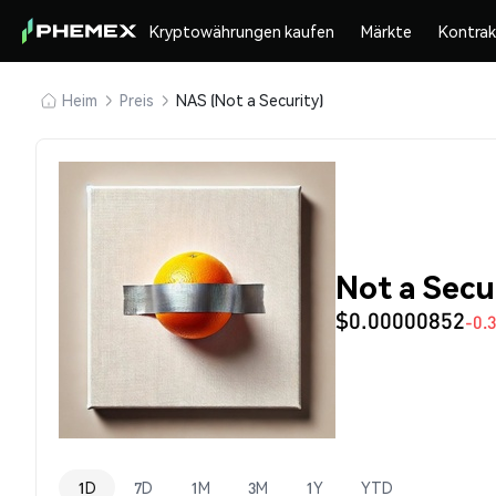
Kryptowährungen kaufen
Märkte
Kontra
Heim
Preis
NAS (Not a Security)
Not a Secu
$0.00000852
-0.
1D
7D
1M
3M
1Y
YTD