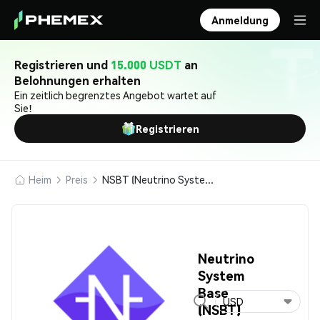
Anmeldung
Registrieren und
15.000 USDT
an
Belohnungen erhalten
Ein zeitlich begrenztes Angebot wartet auf
Sie!
Registrieren
Heim
Preis
NSBT (Neutrino System Base)
Neutrino
System
Base
USD
(NSBT)