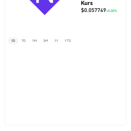
Kurs
$0.057749
+0.00%
1D
7D
1M
3M
1Y
YTD