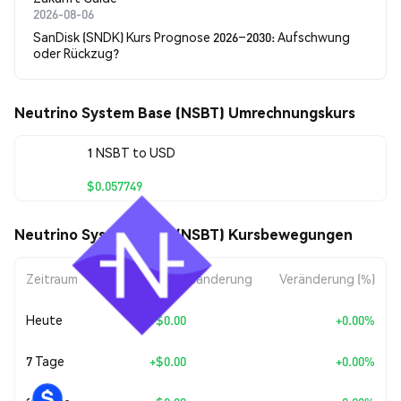
2026-08-06
SanDisk (SNDK) Kurs Prognose 2026–2030: Aufschwung
oder Rückzug?
Neutrino System Base (NSBT) Umrechnungskurs
1 NSBT to USD
$0.057749
Neutrino System Base (NSBT) Kursbewegungen
Zeitraum
Betragsänderung
Veränderung (%)
Heute
+
$0.00
+0.00%
7 Tage
+
$0.00
+0.00%