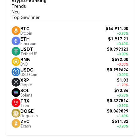
Krypto-Ranking
Trends
Neu
Top Gewinner
$64,911.00
BTC
Bitcoin
+0.90%
$1,917.21
ETH
Ethereum
+0.40%
$0.999323
USDT
TetherUS
+0.00%
$592.00
BNB
BNB
-0.30%
$0.999624
USDC
USD Coin
+0.00%
$1.03
XRP
Ripple
-1.70%
$73.84
SOL
Solana
+0.70%
$0.327514
TRX
Tron
+0.10%
$0.069899
DOGE
Dogecoin
+1.40%
$511.82
ZEC
Zcash
+3.20%