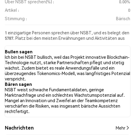
Über NSBT sprechen(%) :
0.00%
Artikel :
0
Stimmung :
Bärisch
1 einzigartige Personen sprechen über NSBT, und es belegt den
5787. Platz bei den meisten Erwähnungen und Aktivitäten aus
den gesammelten Beiträgen. In den letzten 24 Stunden war die
Stimmung gegenüber NSBT in allen sozialen Medien Bärisch.
Bullen sagen
Schließlich wurden 0 Nachrichtenartikel über NSBT
Ich bin bei NSBT bullisch, weil das Projekt innovative Blockchain-
veröffentlicht. Auf Twitter hatten NaN% der Tweets eine
Technologie nutzt, starke Partnerschaften pflegt und stetig
bullishe Stimmung im Vergleich zu NaN% der Tweets mit einer
wächst. Zudem bietet es reale Anwendungsfälle und ein
bärischen Stimmung über NSBT. NaN% der Tweets waren
überzeugendes Tokenomics-Modell, was langfristiges Potenzial
neutral gegenüber NSBT. Diese Stimmungen basieren auf 0
verspricht.
Tweets.
Bären sagen
NSBT weist schwache Fundamentaldaten, geringe
Marktnachfrage und ein schlechtes Wachstumspotenzial auf.
Mangel an Innovation und Zweifel an der Teamkompetenz
verschärfen die Risiken, was insgesamt bärische Aussichten
rechtfertigt.
Nachrichten
Mehr