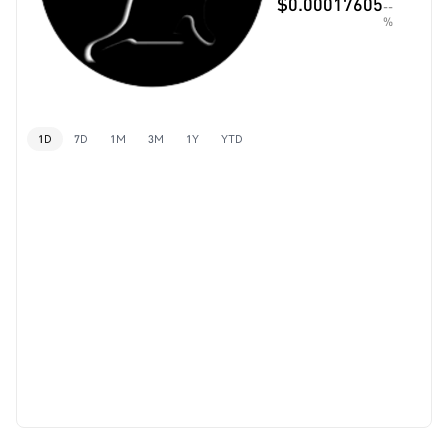
$0.00017605
--
%
1D
7D
1M
3M
1Y
YTD