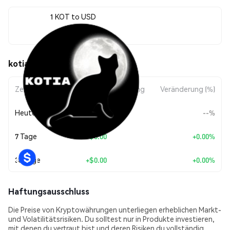
1 KOT to USD
$0.00017605
kotia (KOT) Kursbewegungen
Zeitraum
Betragsänderung
Veränderung (%)
Heute
--
--%
7 Tage
+
$0.00
+0.00%
30 Tage
+
$0.00
+0.00%
Haftungsausschluss
Die Preise von Kryptowährungen unterliegen erheblichen Markt-
und Volatilitätsrisiken. Du solltest nur in Produkte investieren,
mit denen du vertraut bist und deren Risiken du vollständig