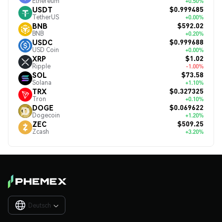
Ethereum
+0.50%
$0.999485
USDT
TetherUS
+0.00%
$592.02
BNB
BNB
+0.20%
$0.999688
USDC
USD Coin
+0.00%
$1.02
XRP
Ripple
-1.00%
$73.58
SOL
Solana
+1.10%
$0.327325
TRX
Tron
+0.10%
$0.069622
DOGE
Dogecoin
+1.20%
$509.25
ZEC
Zcash
+3.20%
Deutsch
