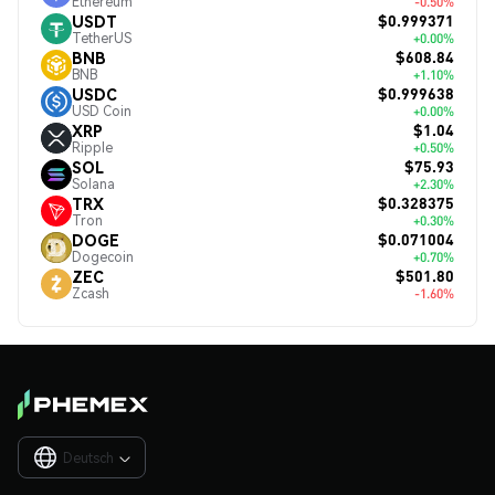
Ethereum
-0.50%
$0.999371
USDT
TetherUS
+0.00%
$608.84
BNB
BNB
+1.10%
$0.999638
USDC
USD Coin
+0.00%
$1.04
XRP
Ripple
+0.50%
$75.93
SOL
Solana
+2.30%
$0.328375
TRX
Tron
+0.30%
$0.071004
DOGE
Dogecoin
+0.70%
$501.80
ZEC
Zcash
-1.60%
Deutsch
