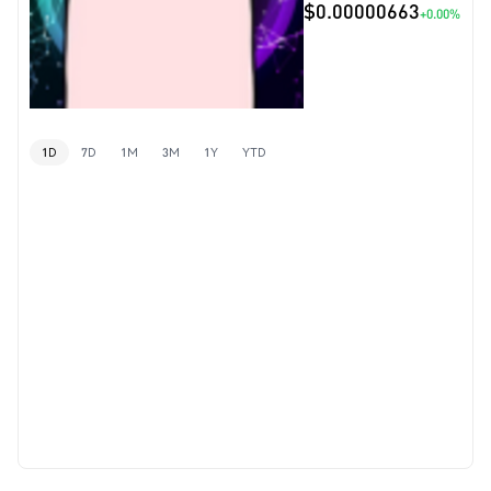
$0.00000663
+0.00%
1D
7D
1M
3M
1Y
YTD