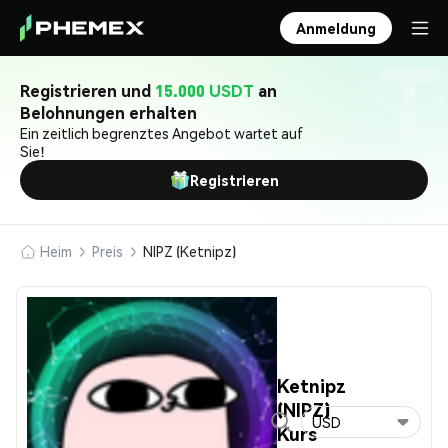
Anmeldung
Registrieren und
15.000 USDT
an
Belohnungen erhalten
Ein zeitlich begrenztes Angebot wartet auf
Sie!
Registrieren
Heim
Preis
NIPZ (Ketnipz)
Ketnipz
(NIPZ)
USD
Kurs