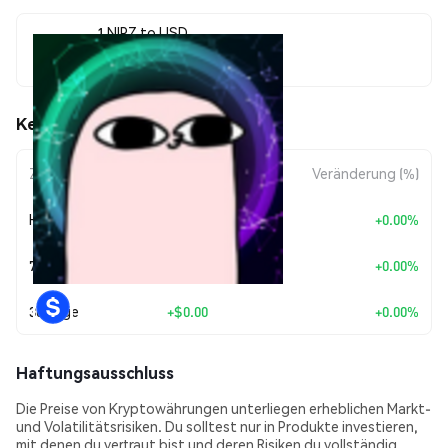
1 NIPZ to USD
$0.00000663
Ketnipz (NIPZ) Kursbewegungen
Zeitraum
Betragsänderung
Veränderung (%)
Heute
+
$0.00
+0.00%
7 Tage
+
$0.00
+0.00%
30 Tage
+
$0.00
+0.00%
Haftungsausschluss
Die Preise von Kryptowährungen unterliegen erheblichen Markt-
und Volatilitätsrisiken. Du solltest nur in Produkte investieren,
mit denen du vertraut bist und deren Risiken du vollständig