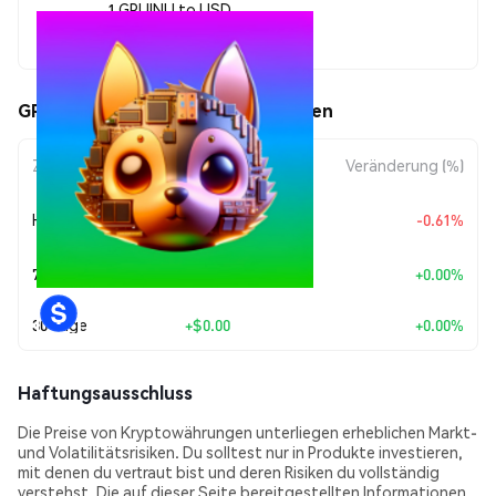
1 GPUINU to USD
$0.00000081
GPU Inu (GPUINU) Kursbewegungen
Zeitraum
Betragsänderung
Veränderung (%)
+
$0.0
4952
Heute
-0.61%
8
7 Tage
+
$0.00
+0.00%
30 Tage
+
$0.00
+0.00%
Haftungsausschluss
Die Preise von Kryptowährungen unterliegen erheblichen Markt-
und Volatilitätsrisiken. Du solltest nur in Produkte investieren,
mit denen du vertraut bist und deren Risiken du vollständig
verstehst. Die auf dieser Seite bereitgestellten Informationen