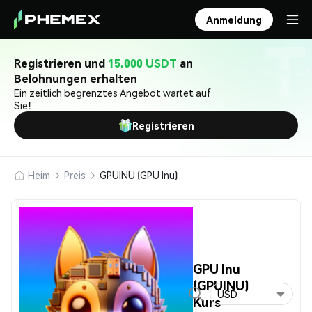
Anmeldung
Registrieren und
15.000 USDT
an
Belohnungen erhalten
Ein zeitlich begrenztes Angebot wartet auf
Sie!
Registrieren
Heim
Preis
GPUINU (GPU Inu)
GPU Inu
(GPUINU)
USD
Kurs