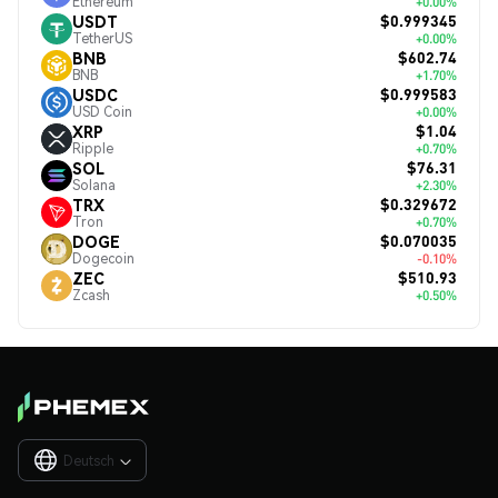
Ethereum
+0.00%
$0.999345
USDT
TetherUS
+0.00%
$602.74
BNB
BNB
+1.70%
$0.999583
USDC
USD Coin
+0.00%
$1.04
XRP
Ripple
+0.70%
$76.31
SOL
Solana
+2.30%
$0.329672
TRX
Tron
+0.70%
$0.070035
DOGE
Dogecoin
-0.10%
$510.93
ZEC
Zcash
+0.50%
Deutsch
