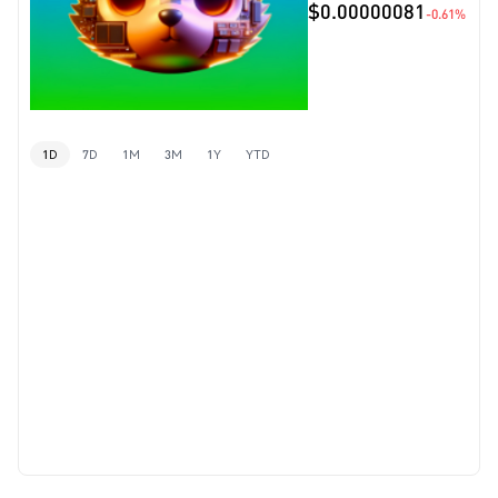
$0.00000081
-0.61%
1D
7D
1M
3M
1Y
YTD