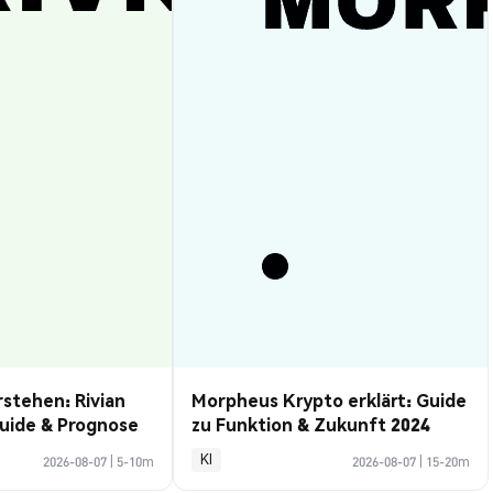
rstehen: Rivian
Morpheus Krypto erklärt: Guide
uide & Prognose
zu Funktion & Zukunft 2024
KI
2026-08-07
|
5-10m
2026-08-07
|
15-20m