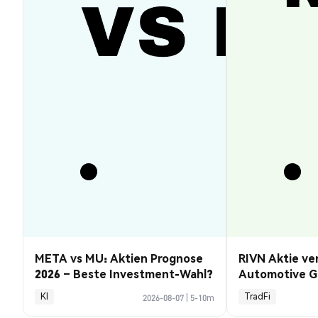
META vs MU: Aktien Prognose
RIVN Aktie ve
2026 – Beste Investment-Wahl?
Automotive G
KI
TradFi
2026-08-07
|
5-10m