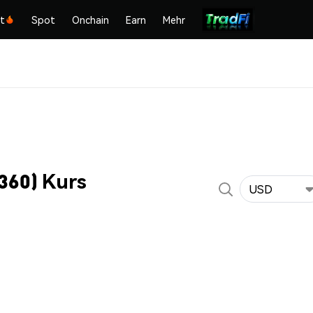
kt
Spot
Onchain
Earn
Mehr
360) Kurs
USD