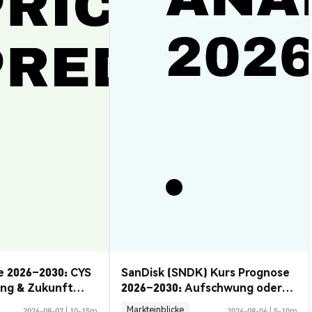
e 2026–2030: CYS
SanDisk (SNDK) Kurs Prognose
ung & Zukunft
2026–2030: Aufschwung oder
Rückzug?
Markteinblicke
2026-08-07
|
10-15m
2026-08-06
|
5-10m