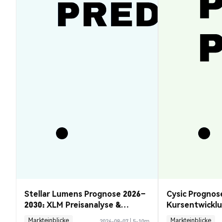
Stellar Lumens Prognose 2026–
Cysic Prognos
2030: XLM Preisanalyse &
Kursentwickl
Chancen
Guide
Markteinblicke
Markteinblicke
2026-08-07
|
5-10m