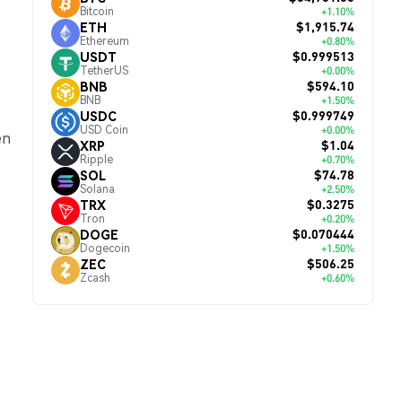
Bitcoin
+1.10%
$1,915.74
ETH
Ethereum
+0.80%
$0.999513
USDT
TetherUS
+0.00%
$594.10
BNB
BNB
+1.50%
$0.999749
USDC
USD Coin
+0.00%
en
$1.04
XRP
Ripple
+0.70%
$74.78
SOL
Solana
+2.50%
$0.3275
TRX
Tron
+0.20%
$0.070444
DOGE
Dogecoin
+1.50%
$506.25
ZEC
Zcash
+0.60%