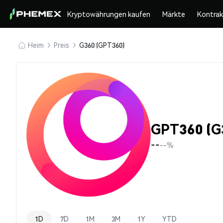
Kryptowährungen kaufen
Märkte
Kontra
Heim
Preis
G360 (GPT360)
GPT360 (G
--
--%
1D
7D
1M
3M
1Y
YTD