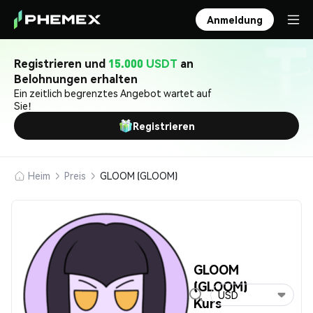
Anmeldung
Registrieren und
15.000 USDT
an
Belohnungen erhalten
Ein zeitlich begrenztes Angebot wartet auf
Sie!
Registrieren
Heim
Preis
GLOOM (GLOOM)
GLOOM
(GLOOM)
USD
Kurs