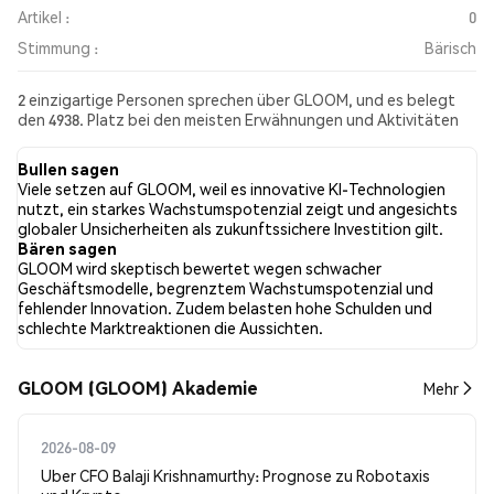
Artikel :
0
Stimmung :
Bärisch
2 einzigartige Personen sprechen über GLOOM, und es belegt
den 4938. Platz bei den meisten Erwähnungen und Aktivitäten
aus den gesammelten Beiträgen. In den letzten 24 Stunden war
die Stimmung gegenüber GLOOM in allen sozialen Medien
Bullen sagen
Bärisch. Schließlich wurden 0 Nachrichtenartikel über GLOOM
Viele setzen auf GLOOM, weil es innovative KI-Technologien
veröffentlicht. Auf Twitter hatten 0.00% der Tweets eine
nutzt, ein starkes Wachstumspotenzial zeigt und angesichts
bullishe Stimmung im Vergleich zu 100.00% der Tweets mit einer
globaler Unsicherheiten als zukunftssichere Investition gilt.
bärischen Stimmung über GLOOM. 0.00% der Tweets waren
Bären sagen
neutral gegenüber GLOOM. Diese Stimmungen basieren auf 1
GLOOM wird skeptisch bewertet wegen schwacher
Tweets.
Geschäftsmodelle, begrenztem Wachstumspotenzial und
fehlender Innovation. Zudem belasten hohe Schulden und
schlechte Marktreaktionen die Aussichten.
GLOOM (GLOOM) Akademie
Mehr
2026-08-09
Uber CFO Balaji Krishnamurthy: Prognose zu Robotaxis