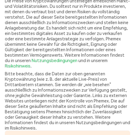
Die Preise von Kryptowährungen unterliegen erheblichen Markt-
und Volatilitätsrisiken. Du solltest nur in Produkte investieren,
mit denen du vertraut bist und deren Risiken du vollständig
verstehst. Die auf dieser Seite bereitgestellten Informationen
dienen ausschließlich zu Informationszwecken und stellen keine
Anlageberatung dar. Es handelt sich nicht um eine Empfehlung,
ein bestimmtes digitales Asset zu kaufen oder zu verkaufen
oder eine bestimmte Anlagestrategie zu verfolgen. Phemex
übernimmt keine Gewähr für die Richtigkeit, Eignung oder
Gültigkeit der bereitgestellten Informationen oder eines
bestimmten Vermögenswerts. Weitere Informationen findest
du in unseren
Nutzungsbedingungen
und in unserem
Risikohinweis
.
Bitte beachte, dass die Daten zur oben genannten
Kryptowährung (wie z. B. der aktuelle Live-Preis) von
Drittanbietern stammen. Sie werden dir „wie besehen“
ausschließlich zu Informationszwecken zur Verfügung gestellt,
ohne jegliche Gewährleistung oder Garantie. Links zu externen
Websites unterliegen nicht der Kontrolle von Phemex. Die auf
dieser Seite geäußerten Inhalte sind nicht als Empfehlung oder
Bestätigung seitens Phemex hinsichtlich der Zuverlässigkeit
oder Genauigkeit dieser Inhalte zu verstehen. Weitere
Informationen findest du in unseren Nutzungsbedingungen und
im Risikohinweis.