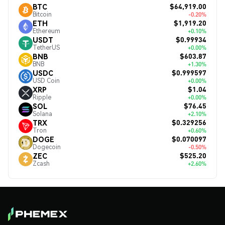
$64,919.00
BTC
Bitcoin
-0.20%
$1,919.20
ETH
Ethereum
+0.10%
$0.99934
USDT
TetherUS
+0.00%
$603.87
BNB
BNB
+1.30%
$0.999597
USDC
USD Coin
+0.00%
$1.04
XRP
Ripple
+0.00%
$76.45
SOL
Solana
+2.10%
$0.329256
TRX
Tron
+0.60%
$0.070097
DOGE
Dogecoin
-0.50%
$525.20
ZEC
Zcash
+2.60%