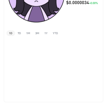
$0.0000034
+0.00%
1D
7D
1M
3M
1Y
YTD