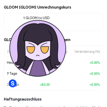
GLOOM (GLOOM) Umrechnungskurs
1 GLOOM to USD
$0.0000034
GLOOM (GLOOM) Kursbewegungen
Zeitraum
Betragsänderung
Veränderung (%)
Heute
+
$0.00
+0.00%
7 Tage
+
$0.00
+0.00%
30 Tage
+
$0.00
+0.00%
Haftungsausschluss