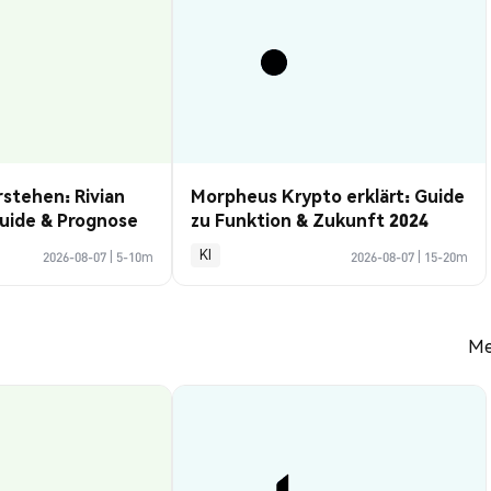
rstehen: Rivian
Morpheus Krypto erklärt: Guide
uide & Prognose
zu Funktion & Zukunft 2024
KI
2026-08-07
|
5-10m
2026-08-07
|
15-20m
Me