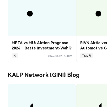
META vs MU: Aktien Prognose
RIVN Aktie ve
2026 – Beste Investment-Wahl?
Automotive G
KI
TradFi
2026-08-07
|
5-10m
KALP Network (GINI) Blog