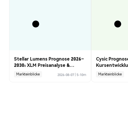
Stellar Lumens Prognose 2026–
Cysic Prognos
2030: XLM Preisanalyse &
Kursentwickl
Chancen
Guide
Markteinblicke
Markteinblicke
2026-08-07
|
5-10m
KALP Network (GINI) Umrechnungs
1 GINI to 