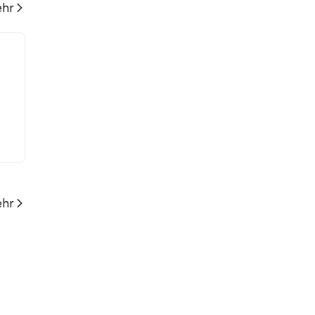
hr
hr