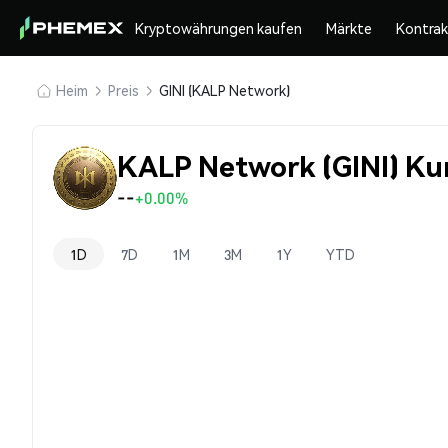
Kryptowährungen kaufen
Märkte
Kontra
Heim
Preis
GINI (KALP Network)
KALP Network (GINI) Ku
--
+0.00%
1D
7D
1M
3M
1Y
YTD