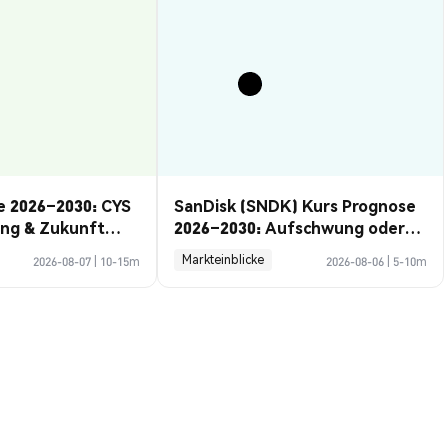
e 2026–2030: CYS
SanDisk (SNDK) Kurs Prognose
ung & Zukunft
2026–2030: Aufschwung oder
Rückzug?
Markteinblicke
2026-08-07
|
10-15m
2026-08-06
|
5-10m
kurs
USD
--