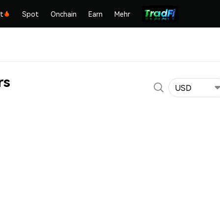
kt
Spot
Onchain
Earn
Mehr
rs
USD