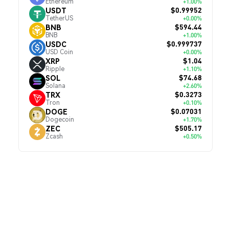
Ethereum
+1.00%
$0.99952
USDT
TetherUS
+0.00%
$594.44
BNB
BNB
+1.00%
$0.999737
USDC
USD Coin
+0.00%
$1.04
XRP
Ripple
+1.10%
$74.68
SOL
Solana
+2.60%
$0.3273
TRX
Tron
+0.10%
$0.07031
DOGE
Dogecoin
+1.70%
$505.17
ZEC
Zcash
+0.50%