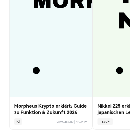
Morpheus Krypto erklärt: Guide
Nikkei 225 erk
zu Funktion & Zukunft 2024
japanischen L
Kursprognose
KI
TradFi
2026-08-07
|
15-20m