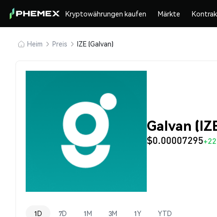
Kryptowährungen kaufen
Märkte
Kontra
Heim
Preis
IZE (Galvan)
Galvan (IZ
$0.00007295
+22
1D
7D
1M
3M
1Y
YTD