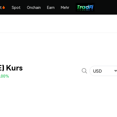
kt
Spot
Onchain
Earn
Mehr
E) Kurs
USD
.00%