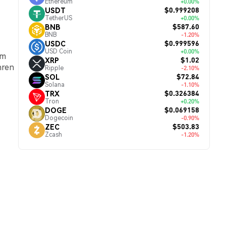
Ethereum
+0.00%
$0.999208
USDT
TetherUS
+0.00%
$587.60
BNB
BNB
-1.20%
$0.999596
USDC
USD Coin
+0.00%
em
$1.02
XRP
hren
Ripple
-2.10%
$72.84
SOL
Solana
-1.10%
$0.326384
TRX
Tron
+0.20%
$0.069158
DOGE
Dogecoin
-0.90%
$503.83
ZEC
Zcash
-1.20%