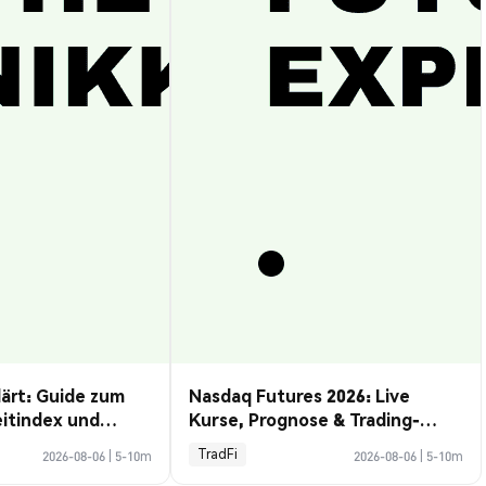
lärt: Guide zum
Nasdaq Futures 2026: Live
eitindex und
Kurse, Prognose & Trading-
Guide
TradFi
2026-08-06
|
5-10m
2026-08-06
|
5-10m