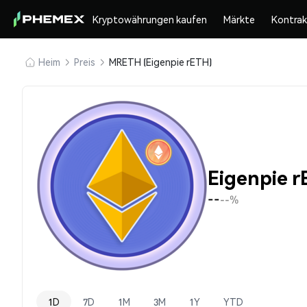
Kryptowährungen kaufen
Märkte
Kontra
Heim
Preis
MRETH (Eigenpie rETH)
Eigenpie 
--
--%
1D
7D
1M
3M
1Y
YTD