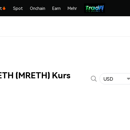
kt
Spot
Onchain
Earn
Mehr
rETH (MRETH) Kurs
USD