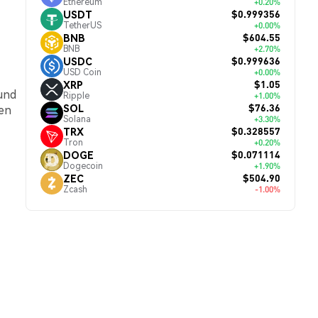
Ethereum
+0.20%
$0.999356
USDT
TetherUS
+0.00%
$604.55
BNB
BNB
+2.70%
$0.999636
USDC
USD Coin
+0.00%
$1.05
XRP
und
Ripple
+1.00%
$76.36
SOL
ten
Solana
+3.30%
$0.328557
TRX
Tron
+0.20%
$0.071114
DOGE
Dogecoin
+1.90%
$504.90
ZEC
Zcash
-1.00%