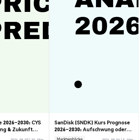
e 2026–2030: CYS
SanDisk (SNDK) Kurs Prognose
ung & Zukunft
2026–2030: Aufschwung oder
Rückzug?
Markteinblicke
2026-08-07
|
10-15m
2026-08-06
|
5-10m