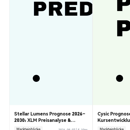
Stellar Lumens Prognose 2026–
Cysic Prognos
2030: XLM Preisanalyse &
Kursentwickl
Chancen
Guide
Markteinblicke
Markteinblicke
2026-08-07
|
5-10m