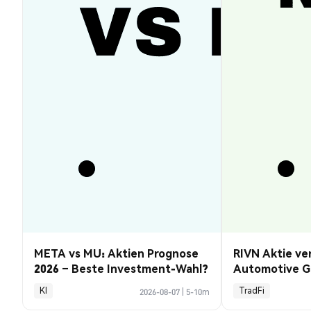
META vs MU: Aktien Prognose
RIVN Aktie ve
2026 – Beste Investment-Wahl?
Automotive G
KI
TradFi
2026-08-07
|
5-10m