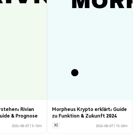
rstehen: Rivian
Morpheus Krypto erklärt: Guide
uide & Prognose
zu Funktion & Zukunft 2024
KI
2026-08-07
|
5-10m
2026-08-07
|
15-20m