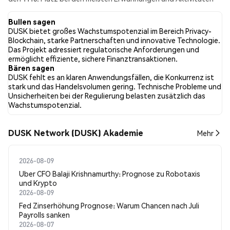
aus den gesammelten Beiträgen. In den letzten 24 Stunden war
die Stimmung gegenüber DUSK in allen sozialen Medien Bullish.
Bullen sagen
Schließlich wurden 0 Nachrichtenartikel über DUSK
DUSK bietet großes Wachstumspotenzial im Bereich Privacy-
veröffentlicht. Auf Twitter hatten 27.17% der Tweets eine
Blockchain, starke Partnerschaften und innovative Technologie.
bullishe Stimmung im Vergleich zu 7.61% der Tweets mit einer
Das Projekt adressiert regulatorische Anforderungen und
bärischen Stimmung über DUSK. 65.22% der Tweets waren
ermöglicht effiziente, sichere Finanztransaktionen.
neutral gegenüber DUSK. Diese Stimmungen basieren auf 92
Bären sagen
Tweets.
DUSK fehlt es an klaren Anwendungsfällen, die Konkurrenz ist
stark und das Handelsvolumen gering. Technische Probleme und
Unsicherheiten bei der Regulierung belasten zusätzlich das
Wachstumspotenzial.
DUSK Network (DUSK) Akademie
Mehr
2026-08-09
Uber CFO Balaji Krishnamurthy: Prognose zu Robotaxis
und Krypto
2026-08-09
Fed Zinserhöhung Prognose: Warum Chancen nach Juli
Payrolls sanken
2026-08-07