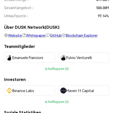
Gesamtangebot
500.00M
Umlaufquote
97.14%
Über DUSK Network(DUSK)
Website
Whitepaper
GitHub
Blockchain Explorer
Teammitglieder
Emanuele Francioni
Fulvio Venturelli
Aufklappen (2)
Investoren
Binance Labs
Maven 11 Capital
Aufklappen (2)
Soziale Statistiken