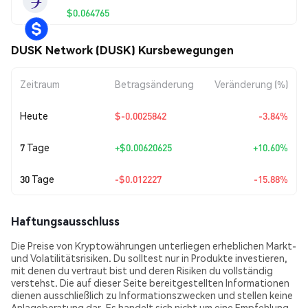
$0.064765
DUSK Network (DUSK) Kursbewegungen
Zeitraum
Betragsänderung
Veränderung (%)
Heute
$-0.0025842
-3.84%
7 Tage
+
$0.00620625
+10.60%
30 Tage
-$0.012227
-15.88%
Haftungsausschluss
Die Preise von Kryptowährungen unterliegen erheblichen Markt-
und Volatilitätsrisiken. Du solltest nur in Produkte investieren,
mit denen du vertraut bist und deren Risiken du vollständig
verstehst. Die auf dieser Seite bereitgestellten Informationen
dienen ausschließlich zu Informationszwecken und stellen keine
Anlageberatung dar. Es handelt sich nicht um eine Empfehlung,