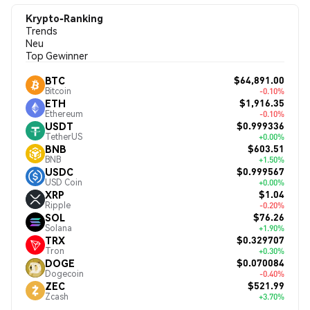
Krypto-Ranking
Trends
Neu
Top Gewinner
$64,891.00
BTC
Bitcoin
-0.10%
$1,916.35
ETH
Ethereum
-0.10%
$0.999336
USDT
TetherUS
+0.00%
$603.51
BNB
BNB
+1.50%
$0.999567
USDC
USD Coin
+0.00%
$1.04
XRP
Ripple
-0.20%
$76.26
SOL
Solana
+1.90%
$0.329707
TRX
Tron
+0.30%
$0.070084
DOGE
Dogecoin
-0.40%
$521.99
ZEC
Zcash
+3.70%