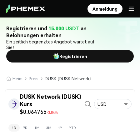
Anmeldung
Registrieren und
15.000 USDT
an
Belohnungen erhalten
Ein zeitlich begrenztes Angebot wartet auf
Sie!
Registrieren
Heim
Preis
DUSK (DUSK Network)
DUSK Network (DUSK)
Kurs
USD
$0.064765
-3.84%
1D
7D
1M
3M
1Y
YTD