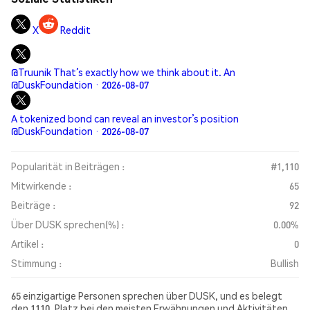
X
Reddit
@Truunik That’s exactly how we think about it. An
@DuskFoundation · 2026-08-07
A tokenized bond can reveal an investor’s position
@DuskFoundation · 2026-08-07
Popularität in Beiträgen :
#1,110
Mitwirkende :
65
Beiträge :
92
Über DUSK sprechen(%) :
0.00%
Artikel :
0
Stimmung :
Bullish
65 einzigartige Personen sprechen über DUSK, und es belegt
den 1110. Platz bei den meisten Erwähnungen und Aktivitäten