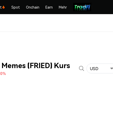
kt
Spot
Onchain
Earn
Mehr
d Memes (FRIED) Kurs
USD
10%