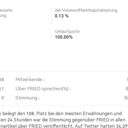
ässerte
24h Volumen/Marktkapitalisierung
rung
0.13 %
Umlaufquote
100.00%
08
Mitwirkende :
61
Über FRIED sprechen(%) :
0
Stimmung :
B
s belegt den 108. Platz bei den meisten Erwähnungen und
zten 24 Stunden war die Stimmung gegenüber FRIED in allen
enartikel über FRIED veröffentlicht. Auf Twitter hatten 34.3