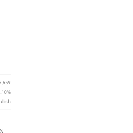
5,559
0.10%
ullish
9%