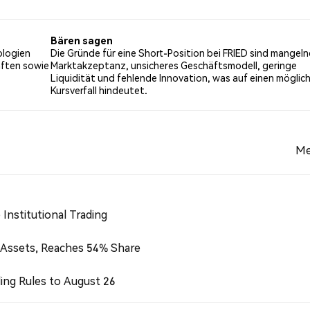
19% der Tweets mit einer bärischen Stimmung über FRIED. 47
mungen basieren auf 6061 Tweets.
Bären sagen
ologien
Die Gründe für eine Short-Position bei FRIED sind mangel
aften sowie
Marktakzeptanz, unsicheres Geschäftsmodell, geringe
Liquidität und fehlende Innovation, was auf einen möglic
Kursverfall hindeutet.
Me
Institutional Trading
 Assets, Reaches 54% Share
ing Rules to August 26