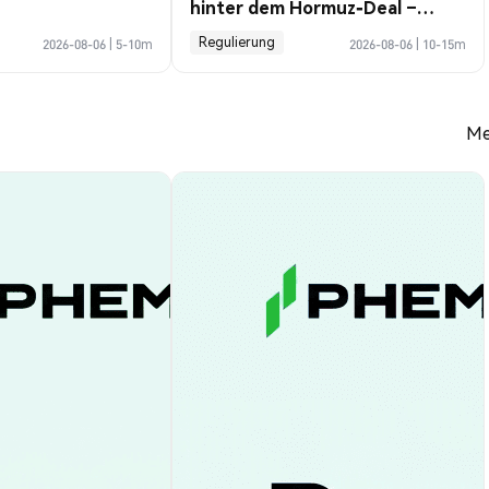
hinter dem Hormuz-Deal –
Profile Guide
Regulierung
2026-08-06
|
5-10m
2026-08-06
|
10-15m
Me