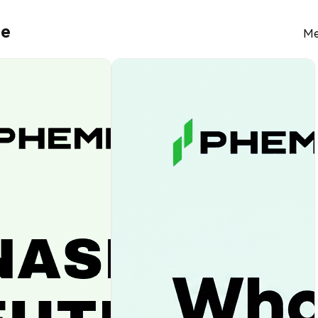
ie
Me