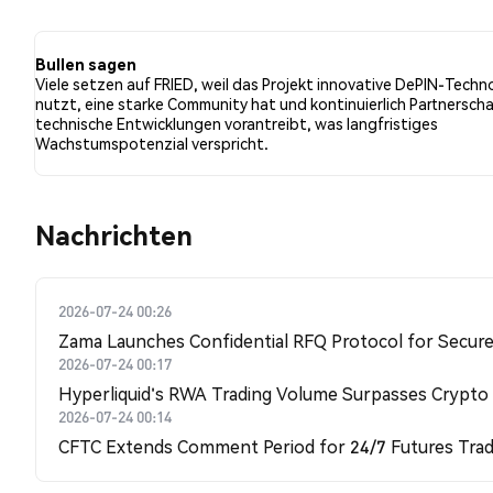
der Tweets eine bullishe Stimmung im Vergleich zu 18.
der Tweets waren neutral gegenüber FRIED. Diese Stim
Bullen sagen
Viele setzen auf FRIED, weil das Projekt innovative DePIN-Techn
nutzt, eine starke Community hat und kontinuierlich Partnersch
technische Entwicklungen vorantreibt, was langfristiges
Wachstumspotenzial verspricht.
Nachrichten
2026-07-24 00:26
Zama Launches Confidential RFQ Protocol for Secure 
2026-07-24 00:17
Hyperliquid's RWA Trading Volume Surpasses Crypto
2026-07-24 00:14
CFTC Extends Comment Period for 24/7 Futures Trad