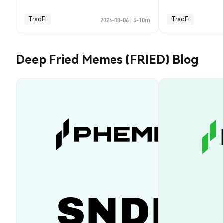
TradFi
TradFi
2026-08-06
|
5-10m
Deep Fried Memes (FRIED) Blog