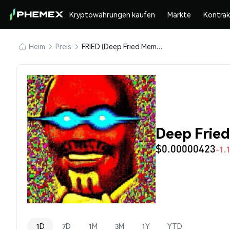
Kryptowährungen kaufen
Märkte
Kontra
Heim
Preis
FRIED (Deep Fried Memes)
Deep Frie
$0.00000423
-1.
1D
7D
1M
3M
1Y
YTD