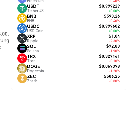
Ethereum
-0.40%
$0.999229
USDT
TetherUS
+0.00%
$593.26
BNB
BNB
-0.40%
$0.999602
USDC
USD Coin
+0.00%
.00,
$1.04
XRP
rung
Ripple
-2.30%
$72.83
SOL
t
Solana
-1.90%
$0.327161
TRX
Tron
-0.10%
$0.069398
DOGE
Dogecoin
-1.20%
$506.25
ZEC
Zcash
-0.80%