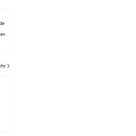
.42%
nde
hen
hr