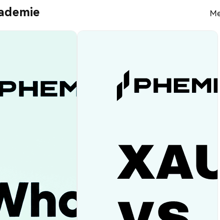
kademie
Me