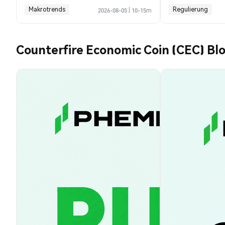
heute möglich
Prognose
Makrotrends
Regulierung
2026-08-05
|
10-15m
Counterfire Economic Coin (CEC) Bl