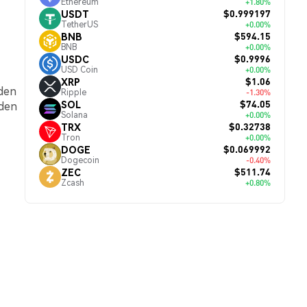
Ethereum
+1.80%
$0.999197
USDT
TetherUS
+0.00%
$594.15
BNB
BNB
+0.00%
$0.9996
USDC
USD Coin
+0.00%
$1.06
XRP
nden
Ripple
-1.30%
$74.05
SOL
rden
Solana
+0.00%
$0.32738
TRX
Tron
+0.00%
$0.069992
DOGE
Dogecoin
-0.40%
$511.74
ZEC
Zcash
+0.80%