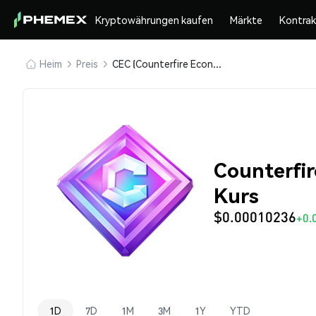
Kryptowährungen kaufen
Märkte
Kontra
Heim
Preis
CEC (Counterfire Economic Coin)
Counterfir
Kurs
$0.00010236
+0.
1D
7D
1M
3M
1Y
YTD