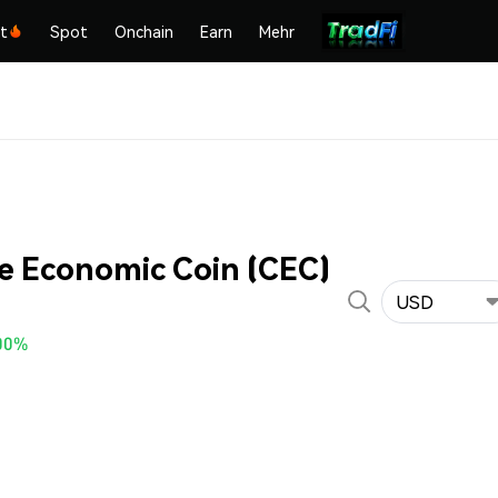
kt
Spot
Onchain
Earn
Mehr
e Economic Coin (CEC)
USD
00%