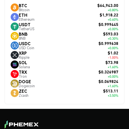
$64,943.00
BTC
Bitcoin
+0.80%
$1,918.22
ETH
Ethereum
+0.60%
$0.999445
USDT
TetherUS
+0.00%
$593.03
BNB
BNB
+0.30%
$0.999638
USDC
USD Coin
+0.00%
$1.02
XRP
Ripple
-1.00%
$73.98
SOL
Solana
+1.60%
$0.326987
TRX
Tron
+0.00%
$0.069824
DOGE
Dogecoin
+1.60%
$513.11
ZEC
Zcash
+3.50%