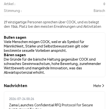
Artikel :
0
Stimmung :
Bärisch
27 einzigartige Personen sprechen über COCK, und es belegt
den 1546. Platz bei den meisten Erwähnungen und Aktivitäten
aus den gesammelten Beiträgen. In den letzten 24 Stunden war
die Stimmung gegenüber COCK in allen sozialen Medien Bärisch.
Bullen sagen
Schließlich wurden 0 Nachrichtenartikel über COCK
Viele Menschen mögen COCK, weil er als Symbol für
veröffentlicht. Auf Twitter hatten 11.63% der Tweets eine
Männlichkeit, Stärke und Selbstbewusstsein gilt oder
bullishe Stimmung im Vergleich zu 81.40% der Tweets mit einer
bestimmte sexuelle Vorlieben anspricht.
bärischen Stimmung über COCK. 6.98% der Tweets waren
Bären sagen
neutral gegenüber COCK. Diese Stimmungen basieren auf 43
Die Gründe für die bärische Haltung gegenüber COCK sind
Tweets.
schwaches Gewinnwachstum, hohe Bewertung, zunehmender
Wettbewerb und mangelnde Innovation, was das
Abwärtspotenzial erhöht.
Nachrichten
Mehr
2026-07-24 00:26
Zama Launches Confidential RFQ Protocol for Secure