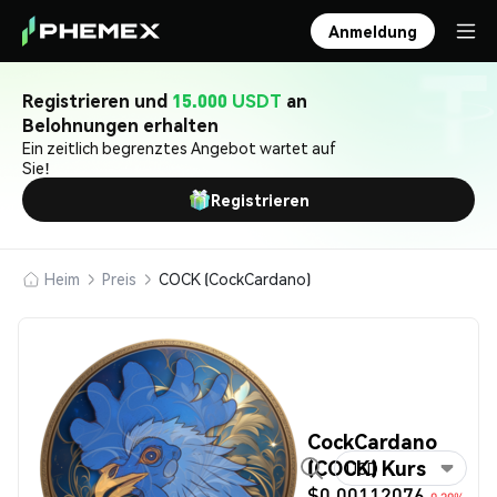
Anmeldung
Registrieren und
15.000 USDT
an
Belohnungen erhalten
Ein zeitlich begrenztes Angebot wartet auf
Sie!
Registrieren
Heim
Preis
COCK (CockCardano)
CockCardano
(COCK) Kurs
USD
$0.00112076