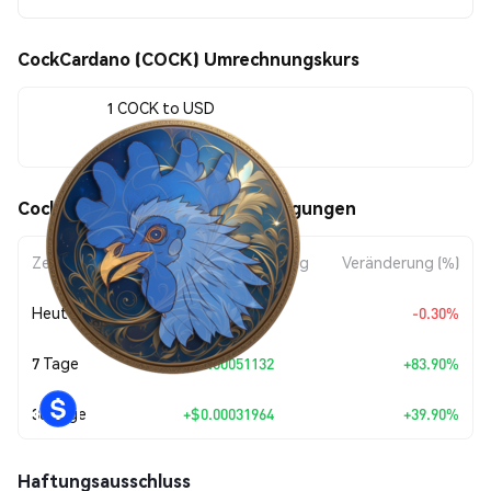
CockCardano (COCK) Umrechnungskurs
1 COCK to USD
$0.00112076
CockCardano (COCK) Kursbewegungen
Zeitraum
Betragsänderung
Veränderung (%)
Heute
$-0.00000337
-0.30%
7 Tage
+
$0.00051132
+83.90%
30 Tage
+
$0.00031964
+39.90%
Haftungsausschluss