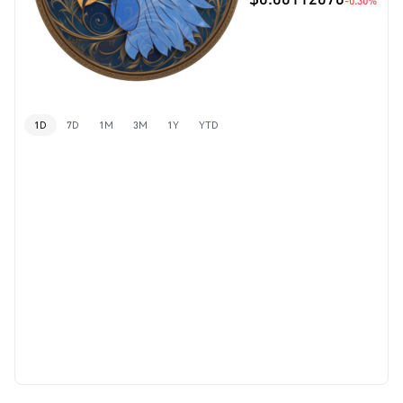
-0.30%
1D
7D
1M
3M
1Y
YTD