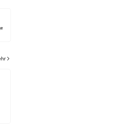
über
s.
ge
hr