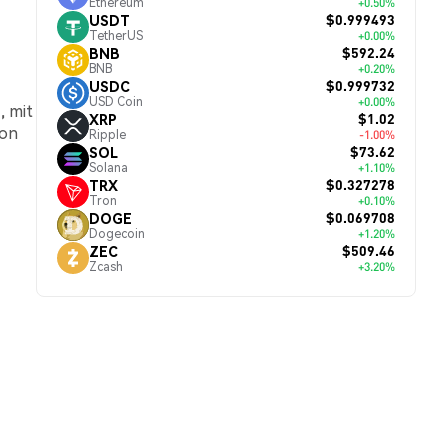
Ethereum
+0.50%
$0.999493
USDT
TetherUS
+0.00%
$592.24
BNB
BNB
+0.20%
$0.999732
USDC
USD Coin
+0.00%
, mit
$1.02
XRP
von
Ripple
-1.00%
$73.62
SOL
Solana
+1.10%
$0.327278
TRX
Tron
+0.10%
$0.069708
DOGE
Dogecoin
+1.20%
$509.46
ZEC
Zcash
+3.20%