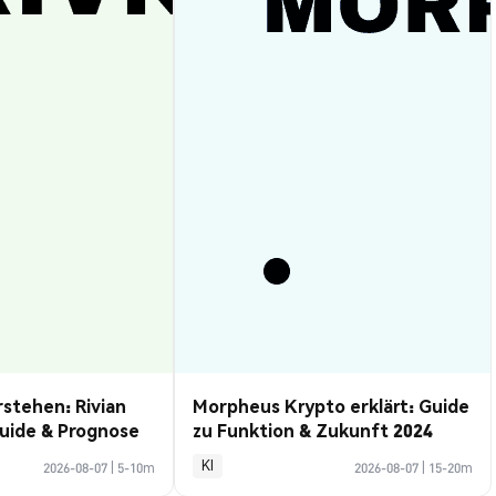
rstehen: Rivian
Morpheus Krypto erklärt: Guide
uide & Prognose
zu Funktion & Zukunft 2024
KI
2026-08-07
|
5-10m
2026-08-07
|
15-20m