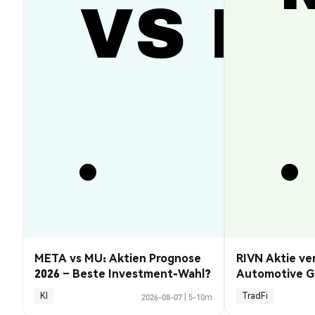
META vs MU: Aktien Prognose
RIVN Aktie ve
2026 – Beste Investment-Wahl?
Automotive G
KI
TradFi
2026-08-07
|
5-10m