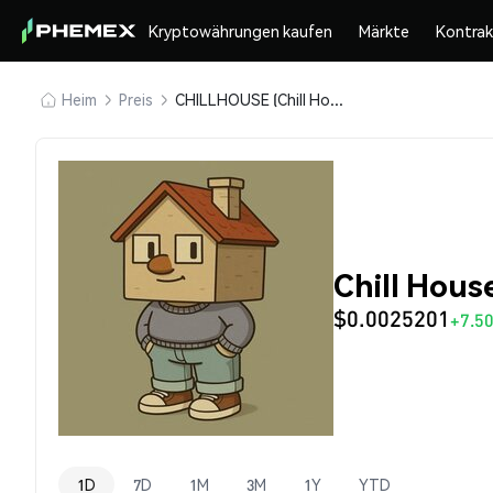
Kryptowährungen kaufen
Märkte
Kontra
Heim
Preis
CHILLHOUSE (Chill House)
Chill Hou
$0.0025201
+7.5
1D
7D
1M
3M
1Y
YTD