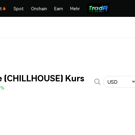
kt
Spot
Onchain
Earn
Mehr
se (CHILLHOUSE) Kurs
USD
0%