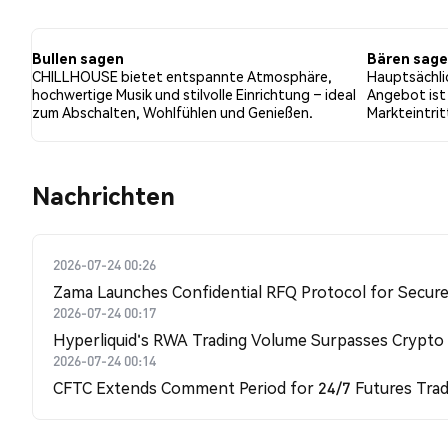
hatten 48.65% der Tweets eine bullishe Stimmung im Ve
CHILLHOUSE. 35.14% der Tweets waren neutral gegenü
Bullen sagen
Bären sag
CHILLHOUSE bietet entspannte Atmosphäre,
Hauptsächlic
hochwertige Musik und stilvolle Einrichtung – ideal
Angebot ist
zum Abschalten, Wohlfühlen und Genießen.
Markteintri
Nachrichten
2026-07-24 00:26
Zama Launches Confidential RFQ Protocol for Secure 
2026-07-24 00:17
Hyperliquid's RWA Trading Volume Surpasses Crypto
2026-07-24 00:14
CFTC Extends Comment Period for 24/7 Futures Trad