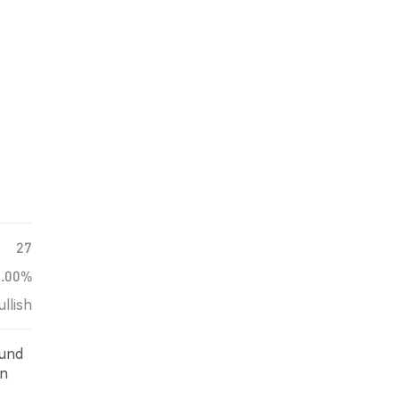
27
0.00%
ullish
 und
in