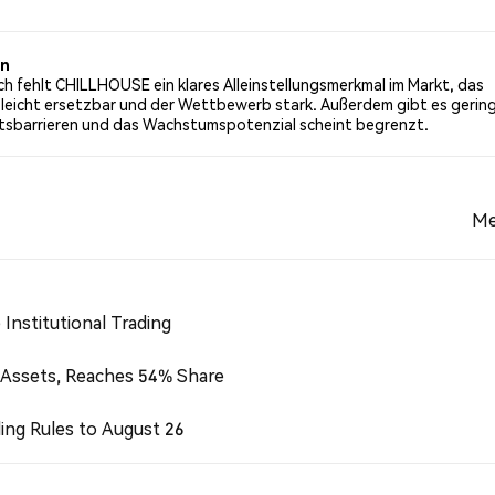
rgleich zu 16.22% der Tweets mit einer bärischen Stimmung 
ber CHILLHOUSE. Diese Stimmungen basieren auf 37 Tweet
en
h fehlt CHILLHOUSE ein klares Alleinstellungsmerkmal im Markt, das
 leicht ersetzbar und der Wettbewerb stark. Außerdem gibt es gerin
ttsbarrieren und das Wachstumspotenzial scheint begrenzt.
Me
Institutional Trading
 Assets, Reaches 54% Share
ing Rules to August 26