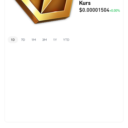
Kurs
$0.00001504
+0.00%
1D
7D
1M
3M
1Y
YTD