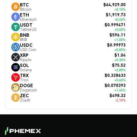
$64,929.00
BTC
Bitcoin
+0.10%
$1,919.73
ETH
Ethereum
+0.40%
$0.999471
USDT
TetherUS
+0.00%
$596.11
BNB
BNB
+1.00%
$0.99973
USDC
USD Coin
+0.00%
$1.04
XRP
Ripple
+0.30%
$75.52
SOL
Solana
+2.80%
$0.328633
TRX
Tron
+0.60%
$0.070393
DOGE
Dogecoin
+1.40%
$498.32
ZEC
Zcash
-2.10%