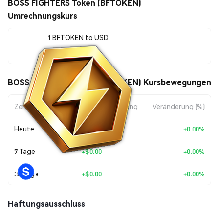
BOSS FIGHTERS Token (BFTOKEN)
Umrechnungskurs
1 BFTOKEN to USD
$0.00001504
BOSS FIGHTERS Token (BFTOKEN) Kursbewegungen
Zeitraum
Betragsänderung
Veränderung (%)
Heute
+
$0.00
+0.00%
7 Tage
+
$0.00
+0.00%
30 Tage
+
$0.00
+0.00%
Haftungsausschluss