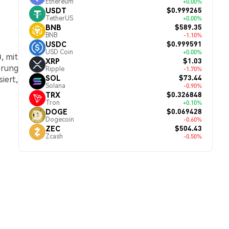
Ethereum
+0.00%
$0.999265
USDT
TetherUS
+0.00%
$589.35
BNB
BNB
-1.10%
$0.999591
USDC
USD Coin
+0.00%
, mit
$1.03
XRP
erung
Ripple
-1.70%
$73.44
SOL
iert,
Solana
-0.90%
$0.326848
TRX
Tron
+0.10%
$0.069428
DOGE
Dogecoin
-0.60%
$504.43
ZEC
Zcash
-0.50%