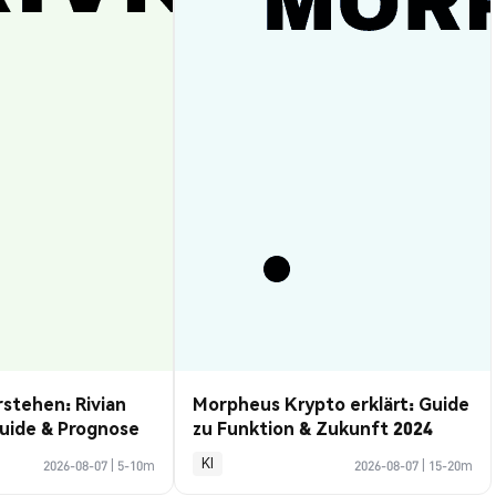
rstehen: Rivian
Morpheus Krypto erklärt: Guide
uide & Prognose
zu Funktion & Zukunft 2024
KI
2026-08-07
|
5-10m
2026-08-07
|
15-20m