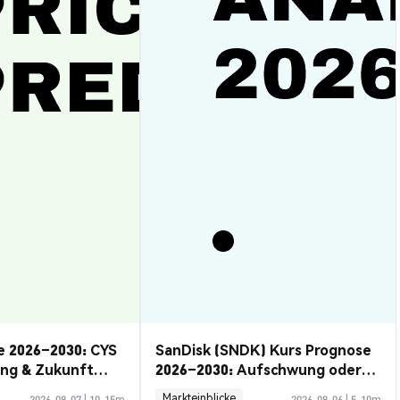
e 2026–2030: CYS
SanDisk (SNDK) Kurs Prognose
ung & Zukunft
2026–2030: Aufschwung oder
Rückzug?
Markteinblicke
2026-08-07
|
10-15m
2026-08-06
|
5-10m