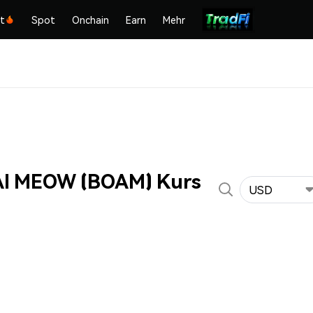
kt
Spot
Onchain
Earn
Mehr
I MEOW (BOAM) Kurs
USD