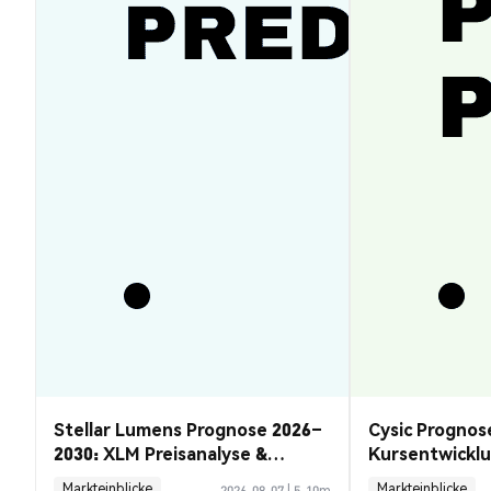
Stellar Lumens Prognose 2026–
Cysic Prognos
2030: XLM Preisanalyse &
Kursentwickl
Chancen
Guide
Markteinblicke
Markteinblicke
2026-08-07
|
5-10m