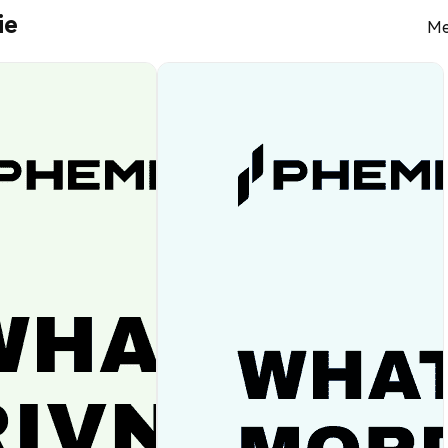
ie
Me