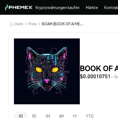
Kryptowährungen kaufen
Märkte
Kontra
Heim
Preis
BOAM (BOOK OF AI MEOW)
BOOK OF A
$0.00010751
--%
1D
7D
1M
3M
1Y
YTD