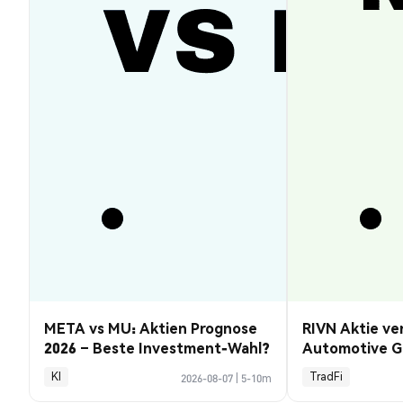
META vs MU: Aktien Prognose
RIVN Aktie ve
2026 – Beste Investment-Wahl?
Automotive G
KI
TradFi
2026-08-07
|
5-10m