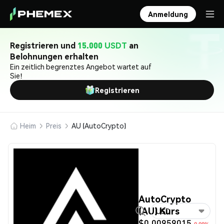
Anmeldung
Registrieren und
15.000 USDT
an
Belohnungen erhalten
Ein zeitlich begrenztes Angebot wartet auf
Sie!
Registrieren
Heim
Preis
AU (AutoCrypto)
AutoCrypto
(AU) Kurs
USD
$0.00959015