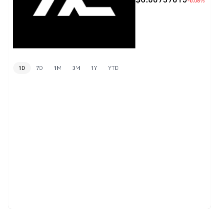
-0.08%
1D
7D
1M
3M
1Y
YTD