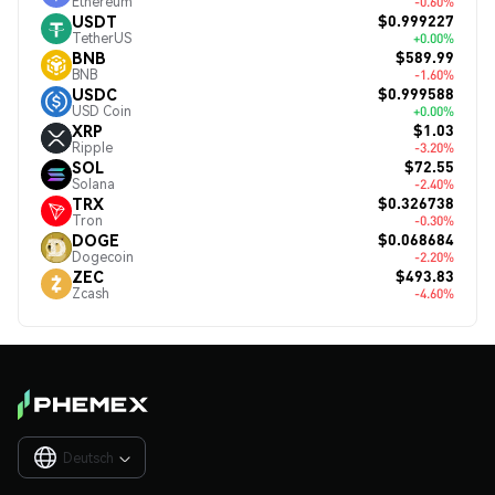
Ethereum
-0.60%
$0.999227
USDT
TetherUS
+0.00%
$589.99
BNB
BNB
-1.60%
$0.999588
USDC
USD Coin
+0.00%
$1.03
XRP
Ripple
-3.20%
$72.55
SOL
Solana
-2.40%
$0.326738
TRX
Tron
-0.30%
$0.068684
DOGE
Dogecoin
-2.20%
$493.83
ZEC
Zcash
-4.60%
Deutsch
