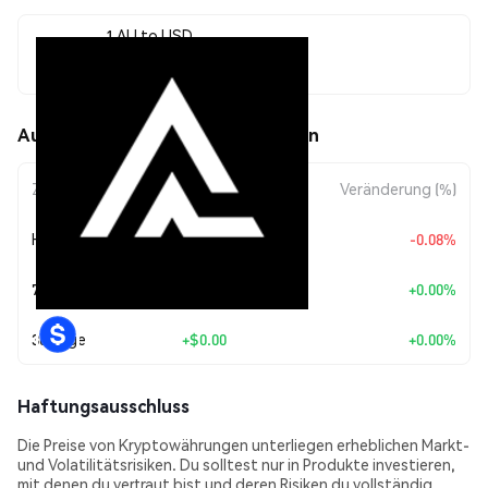
1 AU to USD
$0.00959015
AutoCrypto (AU) Kursbewegungen
Zeitraum
Betragsänderung
Veränderung (%)
Heute
$-0.0000073
-0.08%
7 Tage
+
$0.00
+0.00%
30 Tage
+
$0.00
+0.00%
Haftungsausschluss
Die Preise von Kryptowährungen unterliegen erheblichen Markt-
und Volatilitätsrisiken. Du solltest nur in Produkte investieren,
mit denen du vertraut bist und deren Risiken du vollständig