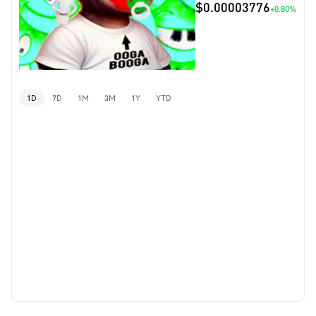
$0.00003776
+0.80%
1D
7D
1M
3M
1Y
YTD