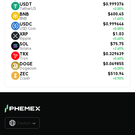
$0.999376
USDT
TetherUS
+0.00%
$600.45
BNB
BNB
+1.60%
$0.999646
USDC
USD Coin
+0.00%
$1.03
XRP
Ripple
+0.40%
$75.75
SOL
Solana
+2.60%
$0.329639
TRX
Tron
+0.60%
$0.069855
DOGE
Dogecoin
+0.00%
$510.94
ZEC
Zcash
+0.90%
Deutsch
