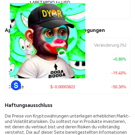
1 APETARDIO to USD
$0.00003776
Apetardio (APETARDIO) Kursbewegungen
Zeitraum
Betragsänderung
Veränderung (%)
Heute
+
$0.0000003
+0.80%
7 Tage
$-0.00000909
-19.40%
30 Tage
$-0.00003822
-50.30%
Haftungsausschluss
Die Preise von Kryptowährungen unterliegen erheblichen Markt-
und Volatilitätsrisiken. Du solltest nur in Produkte investieren,
mit denen du vertraut bist und deren Risiken du vollständig
verstehst. Die auf dieser Seite bereitgestellten Informationen