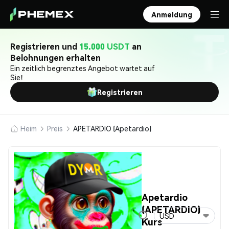
Anmeldung
Registrieren und
15.000 USDT
an
Belohnungen erhalten
Ein zeitlich begrenztes Angebot wartet auf
Sie!
Registrieren
Heim
Preis
APETARDIO (Apetardio)
Apetardio
(APETARDIO)
USD
Kurs