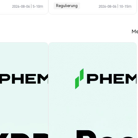
Profile Guide
Regulierung
2026-08-06
|
5-10m
2026-08-06
|
10-15m
Me