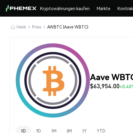
Kryptowährungen kaufen
Märkte
Kontra
Heim
Preis
AWBTC (Aave WBTC)
Aave WBTC
$63,954.00
+0.40
1D
7D
1M
3M
1Y
YTD