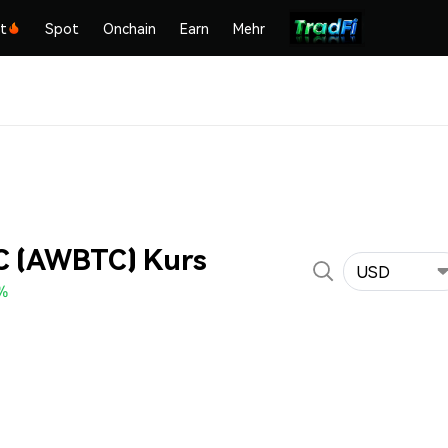
kt
Spot
Onchain
Earn
Mehr
 (AWBTC) Kurs
USD
%