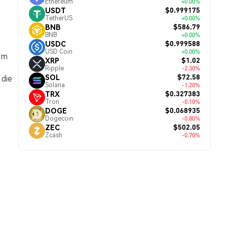
Ethereum
+0.00%
$0.999175
USDT
TetherUS
+0.00%
$586.79
BNB
BNB
+0.00%
$0.999588
USDC
USD Coin
+0.00%
em
$1.02
XRP
Ripple
-2.30%
$72.58
SOL
 die
Solana
-1.20%
$0.327383
TRX
Tron
-0.10%
$0.068935
DOGE
Dogecoin
-0.80%
$502.05
ZEC
Zcash
-0.70%