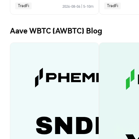
TradFi
TradFi
2026-08-06
|
5-10m
Aave WBTC (AWBTC) Blog