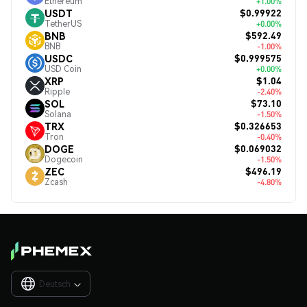
Ethereum
+1.00%
$0.99922
USDT
TetherUS
+0.00%
$592.49
BNB
BNB
-1.00%
$0.999575
USDC
USD Coin
+0.00%
$1.04
XRP
Ripple
-2.40%
$73.10
SOL
Solana
-1.50%
$0.326653
TRX
Tron
-0.40%
$0.069032
DOGE
Dogecoin
-1.50%
$496.19
ZEC
Zcash
-4.80%
Deutsch
