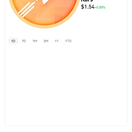
$1.54
+0.00%
1D
7D
1M
3M
1Y
YTD