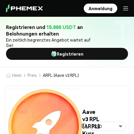
Anmeldung
Registrieren und
15.000 USDT
an
Belohnungen erhalten
Ein zeitlich begrenztes Angebot wartet auf
Sie!
Registrieren
Heim
Preis
ARPL (Aave v3 RPL)
Aave
v3 RPL
(ARPL)
USD
Kurs