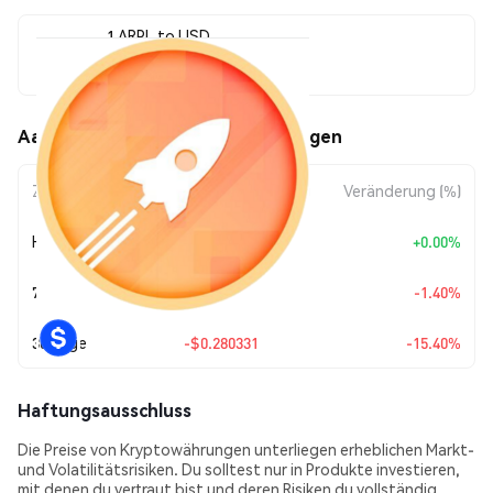
1 ARPL to USD
$1.54
Aave v3 RPL (ARPL) Kursbewegungen
Zeitraum
Betragsänderung
Veränderung (%)
Heute
+
$0.00
+0.00%
7 Tage
-$0.021866
-1.40%
30 Tage
-$0.280331
-15.40%
Haftungsausschluss
Die Preise von Kryptowährungen unterliegen erheblichen Markt-
und Volatilitätsrisiken. Du solltest nur in Produkte investieren,
mit denen du vertraut bist und deren Risiken du vollständig