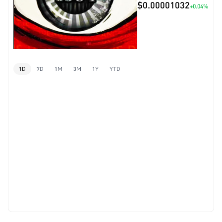
$0.00001032
+0.04%
1D
7D
1M
3M
1Y
YTD