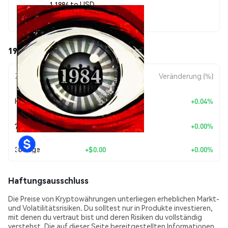
1 1984 to USD
$0.00001032
1984 (1984) Kursbewegungen
Zeitraum
Betragsänderung
Veränderung (%)
+
$0.0
4539
Heute
+0.04%
8
7 Tage
+
$0.00
+0.00%
30 Tage
+
$0.00
+0.00%
Haftungsausschluss
Die Preise von Kryptowährungen unterliegen erheblichen Markt-
und Volatilitätsrisiken. Du solltest nur in Produkte investieren,
mit denen du vertraut bist und deren Risiken du vollständig
verstehst. Die auf dieser Seite bereitgestellten Informationen