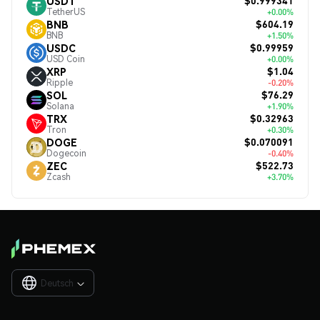
$0.999341
USDT
TetherUS
+0.00%
$604.19
BNB
BNB
+1.50%
$0.99959
USDC
USD Coin
+0.00%
$1.04
XRP
Ripple
-0.20%
$76.29
SOL
Solana
+1.90%
$0.32963
TRX
Tron
+0.30%
$0.070091
DOGE
Dogecoin
-0.40%
$522.73
ZEC
Zcash
+3.70%
Deutsch
