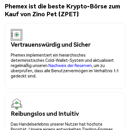
Phemex ist die beste Krypto-Börse zum
Kauf von Zino Pet (ZPET)
Vertrauenswürdig und Sicher
Phemex implementiert ein hierarchisches
deterministisches Cold-Wallet-System und aktualisiert
regelmäßig unseren
Nachweis der Reserven
, um zu
überprüfen, dass alle Benutzervermögen im Verhältnis 1:1
gedeckt sind.
Reibungslos und Intuitiv
Das Handelserlebnis unserer Nutzer hat höchste
Priorität. Unsere eigens entwickelten Trading-Engines