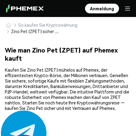
Anmeldung
So kaufen Sie Kryptowährung
Zino Pet (ZPET) sicher kaufen und speichern
Wie man Zino Pet (ZPET) auf Phemex
kauft
Kaufen Sie Zino Pet (ZPET) mühelos auf Phemex, der
effizientesten Krypto-Börse, der Millionen vertrauen. Genießen
Sie sichere, sofortige Käufe mit flexiblen Zahlungsmethoden,
darunter Kreditkarten, Banküberweisungen, Drittanbieter und
P2P-Handel, weltweit verfügbar. Die intuitive Plattform und die
robuste Sicherheit von Phemex machen den Kauf von ZPET
nahtlos. Starten Sie noch heute Ihre Kryptowährungsreise —
kaufen Sie Zino Pet sicher und mit Vertrauen auf Phemex.