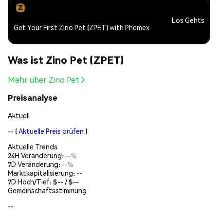
Los Gehts
Get Your First Zino Pet (ZPET) with Phemex
Was ist Zino Pet (ZPET)
Mehr über Zino Pet
Preisanalyse
Aktuell
--
(
Aktuelle Preis prüfen
)
Aktuelle Trends
24H Veränderung:
--%
7D Veränderung:
--%
Marktkapitalisierung:
--
7D Hoch/Tief: $
--
/ $
--
Gemeinschaftsstimmung
--