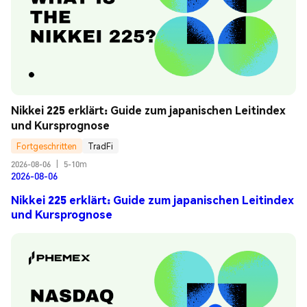
Nikkei 225 erklärt: Guide zum japanischen Leitindex 
und Kursprognose
Fortgeschritten
TradFi
2026-08-06
|
5-10m
2026-08-06
Nikkei 225 erklärt: Guide zum japanischen Leitindex
und Kursprognose