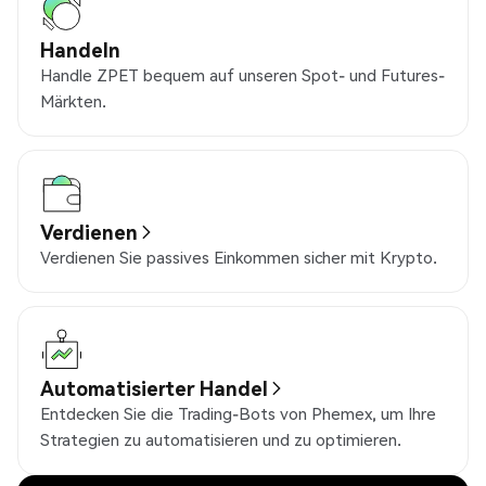
Handeln
Handle ZPET bequem auf unseren Spot- und Futures-
Märkten.
Verdienen
Verdienen Sie passives Einkommen sicher mit Krypto.
Automatisierter Handel
Entdecken Sie die Trading-Bots von Phemex, um Ihre
Strategien zu automatisieren und zu optimieren.