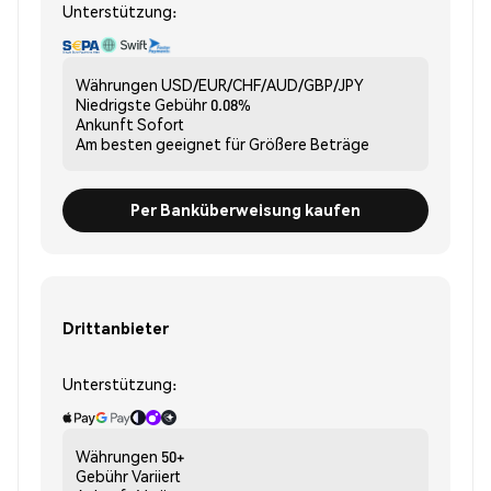
Unterstützung:
Währungen
USD/EUR/CHF/AUD/GBP/JPY
Niedrigste Gebühr
0.08%
Ankunft
Sofort
Am besten geeignet für
Größere Beträge
Per Banküberweisung kaufen
Drittanbieter
Unterstützung:
Währungen
50+
Gebühr
Variiert