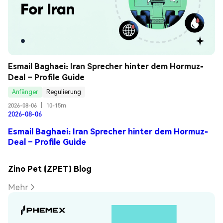
Esmail Baghaei: Iran Sprecher hinter dem Hormuz-
Deal – Profile Guide
Anfänger
Regulierung
2026-08-06
|
10-15m
2026-08-06
Esmail Baghaei: Iran Sprecher hinter dem Hormuz-
Deal – Profile Guide
Zino Pet (ZPET) Blog
Mehr