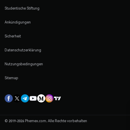
Studentische Stiftung
Ankündigungen
Sicherheit
Datenschutzerklärung
Nutzungsbedingungen
Sitemap
© 2019-2026 Phemex.com. Alle Rechte vorbehalten