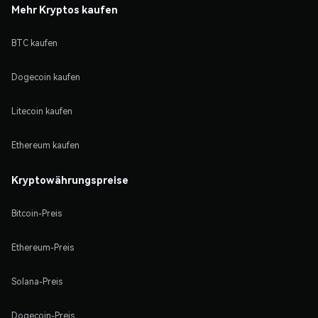
Mehr Kryptos kaufen
BTC kaufen
Dogecoin kaufen
Litecoin kaufen
Ethereum kaufen
Kryptowährungspreise
Bitcoin-Preis
Ethereum-Preis
Solana-Preis
Dogecoin-Preis