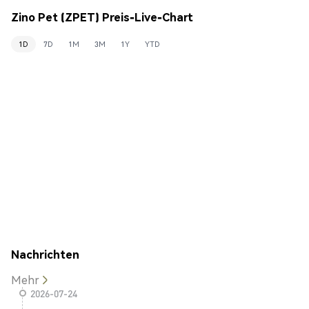
Zino Pet (ZPET) Preis-Live-Chart
1D
7D
1M
3M
1Y
YTD
Nachrichten
Mehr
2026-07-24