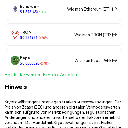
Ethereum
Wie man Ethereum (ETH)
$1,898.45
+2.00%
TRON
Wie man TRON (TRX)
$0.326981
-0.50%
Pepe
Wie man Pepe (PEPE)
$0.0000028
-2.40%
Entdecke weitere Krypto-Assets >
Hinweis
Kryptowährungen unterliegen starken Kursschwankungen. Der
Preis von Zcash (ZEC) und anderen digitalen Vermögenswerten
kann sich aufgrund von Marktbedingungen, regulatorischen
Änderungen und anderen unvorhersehbaren Faktoren erheblich
verändern. Der Handel mit Kryptowährungen ist mit Risiken
verbunden – vergangene Entwicklungen sind keine Garantie für