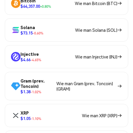
Bitcoin
Wie man Bitcoin (BTC)
$64,357.00
+0.80%
Solana
Wie man Solana (SOL)
$73.15
-0.60%
Injective
Wie man Injective (INJ)
$4.66
-4.65%
Gram (prev.
Wie man Gram (prev. Toncoin)
Toncoin)
(GRAM)
$1.38
-1.02%
XRP
Wie man XRP (XRP)
$1.05
-1.10%