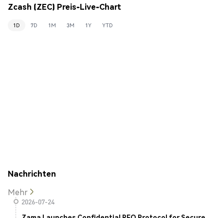
Zcash (ZEC) Preis-Live-Chart
1D
7D
1M
3M
1Y
YTD
Nachrichten
Mehr
2026-07-24
Zama Launches Confidential RFQ Protocol for Secure