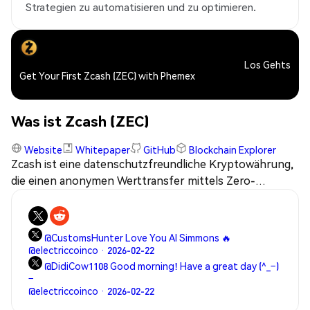
Strategien zu automatisieren und zu optimieren.
Los Gehts
Get Your First Zcash (ZEC) with Phemex
Was ist Zcash (ZEC)
Website
Whitepaper
GitHub
Blockchain Explorer
Zcash ist eine datenschutzfreundliche Kryptowährung,
die einen anonymen Werttransfer mittels Zero-
Knowledge-Kryptografie ermöglicht.
@CustomsHunter Love You Al Simmons 🔥
@electriccoinco · 2026-02-22
@DidiCow1108 Good morning! Have a great day (^_−)
−
@electriccoinco · 2026-02-22