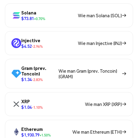
Solana
Wie man Solana (SOL)
$73.81
+0.70%
Injective
Wie man Injective (INJ)
$4.52
-2.96%
Gram (prev.
Wie man Gram (prev. Toncoin)
Toncoin)
(GRAM)
$1.34
-2.83%
XRP
Wie man XRP (XRP)
$1.04
-1.10%
Ethereum
Wie man Ethereum (ETH)
$1,930.79
+1.50%