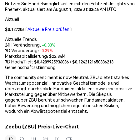
Nutzen Sie Handelsmöglichkeiten mit den Echtzeit-Insights von
Phemex, aktualisiert am August 1, 2026 at 03:46 AM UTC
Aktuell
$0.127206
(
Aktuelle Preis prüfen
)
Aktuelle Trends
24H Veränderung:
+0.33%
7D Veränderung:
-0.39%
Marktkapitalisierung:
$22.84M
7D Hoch/Tief: $
0.4209925936036
/ $
0.1242121650336213
Gemeinschaftsstimmung
The community sentiment is now Neutral. ZBU bietet starkes
Wachstumspotenzial, innovative Geschäftsmodelle und
überzeugt durch solide Fundamentaldaten sowie eine positive
Marktstellung gegenüber Mitbewerbern. Die Skepsis
gegenüber ZBU beruht auf schwachen Fundamentaldaten,
hoher Bewertung und möglichen regulatorischen Risiken,
wodurch ein Abwärtspotenzial entsteht.
Zeebu (ZBU) Preis-Live-Chart
1D
7D
1M
3M
1Y
YTD