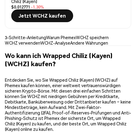
Chiliz (Kayen)
$0.012771
-1.30%
Jetzt WCHZ kaufen
3-Schritte-Anleitung
Warum Phemex
WCHZ speichern
WCHZ verwenden
WCHZ-Analyse
Andere Währungen
Wo kann ich Wrapped Chiliz (Kayen)
(WCHZ) kaufen?
Entdecken Sie, wo Sie Wrapped Chiliz (Kayen) (WCHZ) auf
Phemex kaufen können, einer weltweit vertrauenswürdigen
sicheren Krypto-Börse. Mit diesen drei einfachen Schritten
können Sie WCHZ mit niedrigen Gebühren per Kreditkarte,
Debitkarte, Banküberweisung oder Drittanbieter kaufen – keine
Mindestbeträge, kein Aufwand. Mit Zwei-Faktor-
Authentifizierung (2FA), Proof-of-Reserves-Prüfungen und Anti-
Phishing-Schutz ist Phemex der sicherste Ort, um Wrapped
Chiliz (Kayen) zu kaufen, und der beste Ort, um Wrapped Chiliz
(Kayen) online zu kaufen.