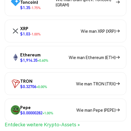
Toncoin)
(GRAM)
$1.35
-1.75%
XRP
Wie man XRP (XRP)
$1.03
-1.00%
Ethereum
Wie man Ethereum (ETH)
$1,914.35
+0.60%
TRON
Wie man TRON (TRX)
$0.32706
+0.00%
Pepe
Wie man Pepe (PEPE)
$0.00000282
+1.00%
Entdecke weitere Krypto-Assets >