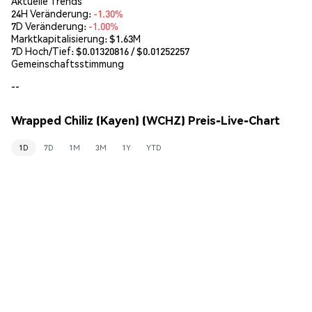
Aktuelle Trends
24H Veränderung:
-1.30%
7D Veränderung:
-1.00%
Marktkapitalisierung:
$1.63M
7D Hoch/Tief: $
0.01320816
/ $
0.01252257
Gemeinschaftsstimmung
--
Wrapped Chiliz (Kayen) (WCHZ) Preis-Live-Chart
1D
7D
1M
3M
1Y
YTD