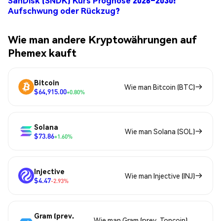
SanDisk (SNDK) Kurs Prognose 2026–2030:
Aufschwung oder Rückzug?
Wie man andere Kryptowährungen auf
Phemex kauft
Bitcoin
Wie man Bitcoin (BTC)
$64,915.00
+0.80%
Solana
Wie man Solana (SOL)
$73.86
+1.60%
Injective
Wie man Injective (INJ)
$4.47
-2.93%
Gram (prev.
Wie man Gram (prev. Toncoin)