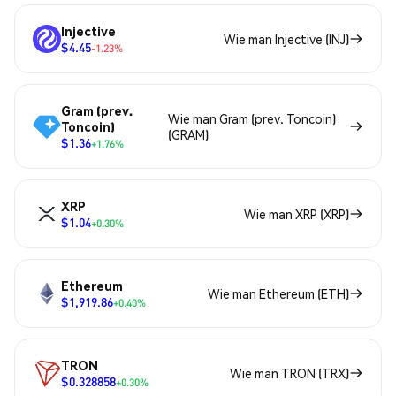
Injective
Wie man Injective (INJ)
$4.45
-1.23%
Gram (prev.
Wie man Gram (prev. Toncoin)
Toncoin)
(GRAM)
$1.36
+1.76%
XRP
Wie man XRP (XRP)
$1.04
+0.30%
Ethereum
Wie man Ethereum (ETH)
$1,919.86
+0.40%
TRON
Wie man TRON (TRX)
$0.328858
+0.30%