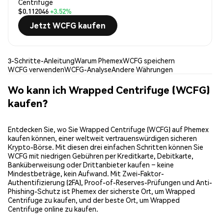
Centrifuge
$0.112046
+3.52%
Jetzt WCFG kaufen
3-Schritte-Anleitung
Warum Phemex
WCFG speichern
WCFG verwenden
WCFG-Analyse
Andere Währungen
Wo kann ich Wrapped Centrifuge (WCFG)
kaufen?
Entdecken Sie, wo Sie Wrapped Centrifuge (WCFG) auf Phemex
kaufen können, einer weltweit vertrauenswürdigen sicheren
Krypto-Börse. Mit diesen drei einfachen Schritten können Sie
WCFG mit niedrigen Gebühren per Kreditkarte, Debitkarte,
Banküberweisung oder Drittanbieter kaufen – keine
Mindestbeträge, kein Aufwand. Mit Zwei-Faktor-
Authentifizierung (2FA), Proof-of-Reserves-Prüfungen und Anti-
Phishing-Schutz ist Phemex der sicherste Ort, um Wrapped
Centrifuge zu kaufen, und der beste Ort, um Wrapped
Centrifuge online zu kaufen.