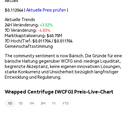
Aktuell
$0.112046
(
Aktuelle Preis prüfen
)
Aktuelle Trends
24H Veränderung:
+3.52%
7D Veränderung:
-4.83%
Marktkapitalisierung:
$60.75M
7D Hoch/Tief: $
0.011704
/ $
0.011704
Gemeinschaftsstimmung
The community sentiment is now Bärisch. Die Gründe für eine
bärische Haltung gegenüber WCFG sind: niedrige Liquidität,
begrenzte Akzeptanz, keine eigenen innovativen Lösungen,
starke Konkurrenz und Unsicherheit bezüglich langfristiger
Entwicklung und Regulierung.
Wrapped Centrifuge (WCFG) Preis-Live-Chart
1D
7D
1M
3M
1Y
YTD