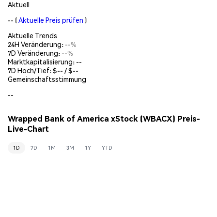
Aktuell
--
(
Aktuelle Preis prüfen
)
Aktuelle Trends
24H Veränderung:
--%
7D Veränderung:
--%
Marktkapitalisierung:
--
7D Hoch/Tief: $
--
/ $
--
Gemeinschaftsstimmung
--
Wrapped Bank of America xStock (WBACX) Preis-
Live-Chart
1D
7D
1M
3M
1Y
YTD