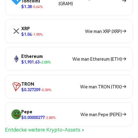
Toncoin)
(GRAM)
$1.38
-0.64%
XRP
Wie man XRP (XRP)
$1.04
-1.90%
Ethereum
Wie man Ethereum (ETH)
$1,901.63
+2.00%
TRON
Wie man TRON (TRX)
$0.327209
-0.30%
Pepe
Wie man Pepe (PEPE)
$0.00000277
-2.80%
Entdecke weitere Krypto-Assets >