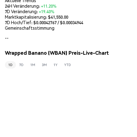
Aktuelle Trends
24H Veränderung:
+11.20%
7D Veränderung:
+19.40%
Marktkapitalisierung:
$41,550.00
7D Hoch/Tief: $
0.00042767
/ $
0.00034944
Gemeinschaftsstimmung
--
Wrapped Banano (WBAN) Preis-Live-Chart
1D
7D
1M
3M
1Y
YTD