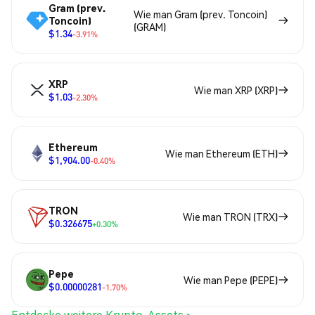
Gram (prev.
Wie man Gram (prev. Toncoin)
Toncoin)
(GRAM)
$1.34
-3.91%
XRP
Wie man XRP (XRP)
$1.03
-2.30%
Ethereum
Wie man Ethereum (ETH)
$1,904.00
-0.40%
TRON
Wie man TRON (TRX)
$0.326675
+0.30%
Pepe
Wie man Pepe (PEPE)
$0.00000281
-1.70%
Entdecke weitere Krypto-Assets >