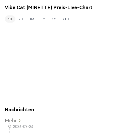
Vibe Cat (MINETTE) Preis-Live-Chart
1D
7D
1M
3M
1Y
YTD
Nachrichten
Mehr
2026-07-24