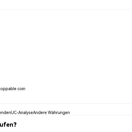
toppable coin
enden
UC-Analyse
Andere Währungen
aufen?