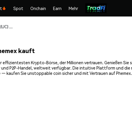
kt
Spot
Onchain
Earn
Mehr
unstoppable coin (UC) sicher kaufen und speichern
hemex kauft
 effizientesten Krypto-Börse, der Millionen vertrauen. Genießen Sie 
 und P2P-Handel, weltweit verfügbar. Die intuitive Plattform und di
 — kaufen Sie unstoppable coin sicher und mit Vertrauen auf Phemex.