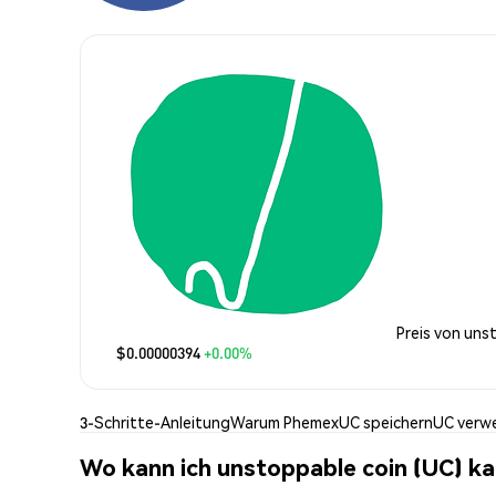
Preis von uns
$0.00000394
+0.00%
3-Schritte-Anleitung
Warum Phemex
UC speichern
UC verw
Wo kann ich unstoppable coin (UC) k