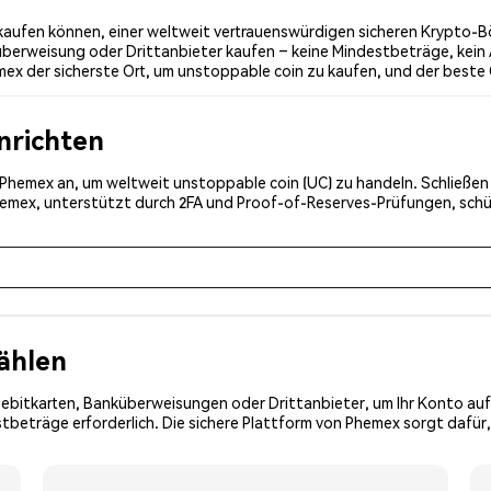
aufen können, einer weltweit vertrauenswürdigen sicheren Krypto-Bö
überweisung oder Drittanbieter kaufen – keine Mindestbeträge, kein 
x der sicherste Ort, um unstoppable coin zu kaufen, und der beste 
inrichten
i Phemex an, um weltweit unstoppable coin (UC) zu handeln. Schließen
Phemex, unterstützt durch 2FA und Proof-of-Reserves-Prüfungen, schü
ählen
Debitkarten, Banküberweisungen oder Drittanbieter, um Ihr Konto auf
beträge erforderlich. Die sichere Plattform von Phemex sorgt dafür,