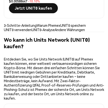
$0.00588647
-10.10%
Jetzt UNIT0 kaufen
3-Schritte-Anleitung
Warum Phemex
UNIT0 speichern
UNIT0 verwenden
UNIT0-Analyse
Andere Währungen
Wo kann ich Units Network (UNIT0)
kaufen?
Entdecken Sie, wo Sie Units Network (UNIT0) auf Phemex
kaufen können, einer weltweit vertrauenswürdigen sicheren
Krypto-Börse. Mit diesen drei einfachen Schritten können Sie
UNIT0 mit niedrigen Gebühren per Kreditkarte, Debitkarte,
Banküberweisung oder Drittanbieter kaufen – keine
Mindestbeträge, kein Aufwand. Mit Zwei-Faktor-
Authentifizierung (2FA), Proof-of-Reserves-Prüfungen und Anti-
Phishing-Schutz ist Phemex der sicherste Ort, um Units Network
zu kaufen, und der beste Ort, um Units Network online zu
kaufen.