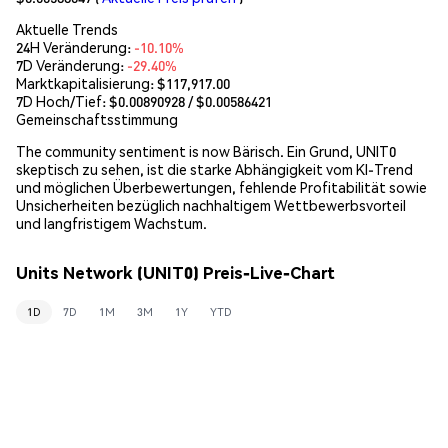
Aktuelle Trends
24H Veränderung:
-10.10%
7D Veränderung:
-29.40%
Marktkapitalisierung:
$117,917.00
7D Hoch/Tief: $
0.00890928
/ $
0.00586421
Gemeinschaftsstimmung
The community sentiment is now Bärisch. Ein Grund, UNIT0
skeptisch zu sehen, ist die starke Abhängigkeit vom KI-Trend
und möglichen Überbewertungen, fehlende Profitabilität sowie
Unsicherheiten bezüglich nachhaltigem Wettbewerbsvorteil
und langfristigem Wachstum.
Units Network (UNIT0) Preis-Live-Chart
1D
7D
1M
3M
1Y
YTD