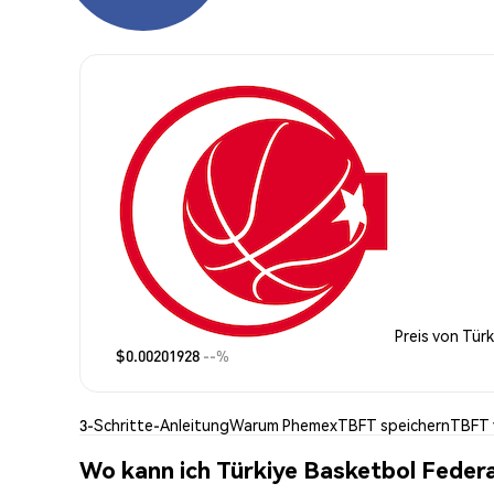
Preis von Tür
$0.00201928
--%
3-Schritte-Anleitung
Warum Phemex
TBFT speichern
TBFT 
Wo kann ich Türkiye Basketbol Feder