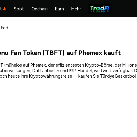
kt
Spot
Onchain
Earn
Mehr
Türkiye Basketbol Federasyonu Fan Token (TBFT) sicher kaufen und speichern
onu Fan Token (TBFT) auf Phemex kauft
) mühelos auf Phemex, der effizientesten Krypto-Börse, der Millionen
berweisungen, Drittanbieter und P2P-Handel, weltweit verfügbar. Die
ch heute Ihre Kryptowährungsreise — kaufen Sie Türkiye Basketbol F