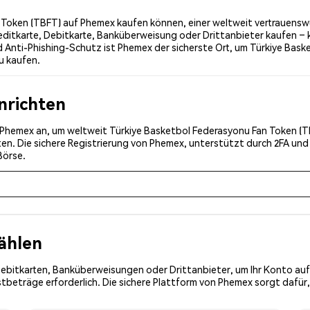
 Token (TBFT) auf Phemex kaufen können, einer weltweit vertrauenswü
editkarte, Debitkarte, Banküberweisung oder Drittanbieter kaufen – 
 Anti-Phishing-Schutz ist Phemex der sicherste Ort, um Türkiye Bas
u kaufen.
inrichten
ei Phemex an, um weltweit Türkiye Basketbol Federasyonu Fan Token (TB
ten. Die sichere Registrierung von Phemex, unterstützt durch 2FA un
Börse.
ählen
Debitkarten, Banküberweisungen oder Drittanbieter, um Ihr Konto auf
tbeträge erforderlich. Die sichere Plattform von Phemex sorgt dafür,