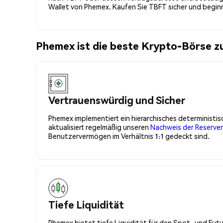
Wallet von Phemex. Kaufen Sie TBFT sicher und begi
Phemex ist die beste Krypto-Börse z
Vertrauenswürdig und Sicher
Phemex implementiert ein hierarchisches determinist
aktualisiert regelmäßig unseren
Nachweis der Reserve
Benutzervermögen im Verhältnis 1:1 gedeckt sind.
Tiefe Liquidität
Phemex bietet tiefe Liquidität für den Spot- und Fu