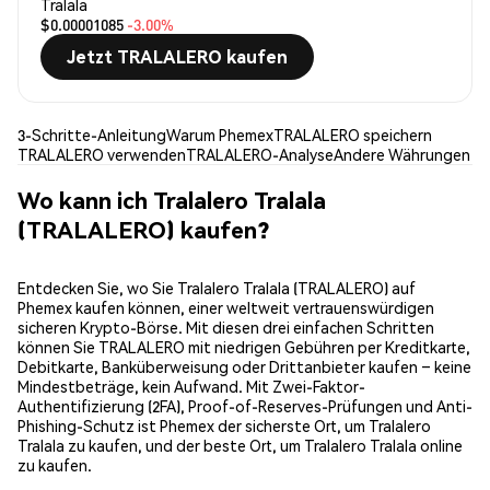
Tralala
$0.00001085
-3.00%
Jetzt TRALALERO kaufen
3-Schritte-Anleitung
Warum Phemex
TRALALERO speichern
TRALALERO verwenden
TRALALERO-Analyse
Andere Währungen
Wo kann ich Tralalero Tralala
(TRALALERO) kaufen?
Entdecken Sie, wo Sie Tralalero Tralala (TRALALERO) auf
Phemex kaufen können, einer weltweit vertrauenswürdigen
sicheren Krypto-Börse. Mit diesen drei einfachen Schritten
können Sie TRALALERO mit niedrigen Gebühren per Kreditkarte,
Debitkarte, Banküberweisung oder Drittanbieter kaufen – keine
Mindestbeträge, kein Aufwand. Mit Zwei-Faktor-
Authentifizierung (2FA), Proof-of-Reserves-Prüfungen und Anti-
Phishing-Schutz ist Phemex der sicherste Ort, um Tralalero
Tralala zu kaufen, und der beste Ort, um Tralalero Tralala online
zu kaufen.