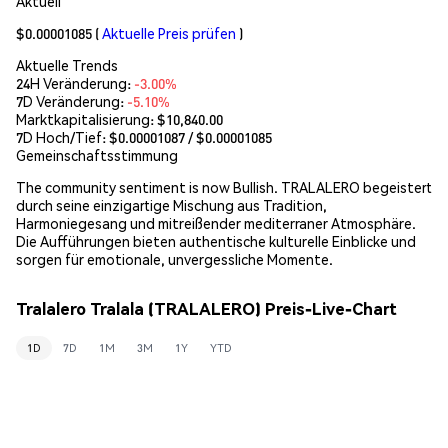
Aktuell
$0.00001085
(
Aktuelle Preis prüfen
)
Aktuelle Trends
24H Veränderung:
-3.00%
7D Veränderung:
-5.10%
Marktkapitalisierung:
$10,840.00
7D Hoch/Tief: $
0.00001087
/ $
0.00001085
Gemeinschaftsstimmung
The community sentiment is now Bullish. TRALALERO begeistert
durch seine einzigartige Mischung aus Tradition,
Harmoniegesang und mitreißender mediterraner Atmosphäre.
Die Aufführungen bieten authentische kulturelle Einblicke und
sorgen für emotionale, unvergessliche Momente.
Tralalero Tralala (TRALALERO) Preis-Live-Chart
1D
7D
1M
3M
1Y
YTD