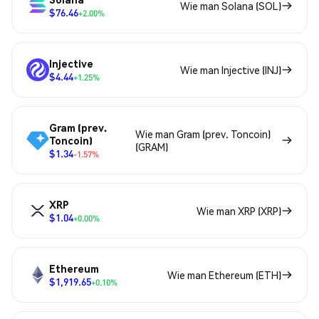
Wie man Solana (SOL)
$76.46
+2.00%
Injective
Wie man Injective (INJ)
$4.44
+1.25%
Gram (prev.
Wie man Gram (prev. Toncoin)
Toncoin)
(GRAM)
$1.34
-1.57%
XRP
Wie man XRP (XRP)
$1.04
+0.00%
Ethereum
Wie man Ethereum (ETH)
$1,919.65
+0.10%