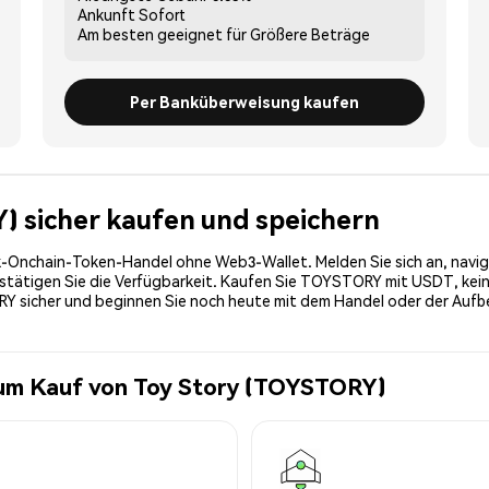
Ankunft
Sofort
Am besten geeignet für
Größere Beträge
Per Banküberweisung kaufen
Y) sicher kaufen und speichern
-Onchain-Token-Handel ohne Web3-Wallet. Melden Sie sich an, navig
tigen Sie die Verfügbarkeit. Kaufen Sie TOYSTORY mit USDT, kein ex
Y sicher und beginnen Sie noch heute mit dem Handel oder der Auf
zum Kauf von Toy Story (TOYSTORY)