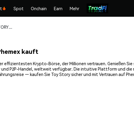
kt
Spot
Onchain
Earn
Mehr
Toy Story (TOYSTORY) sicher kaufen und speichern
Phemex kauft
effizientesten Krypto-Börse, der Millionen vertrauen. Genießen Sie 
 und P2P-Handel, weltweit verfügbar. Die intuitive Plattform und di
rungsreise — kaufen Sie Toy Story sicher und mit Vertrauen auf Phe