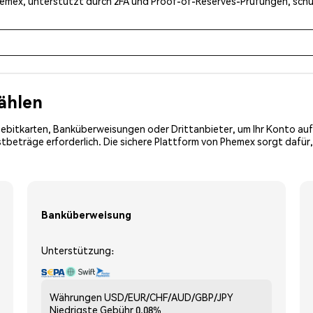
Phemex, unterstützt durch 2FA und Proof-of-Reserves-Prüfungen, schü
ählen
Debitkarten, Banküberweisungen oder Drittanbieter, um Ihr Konto auf
tbeträge erforderlich. Die sichere Plattform von Phemex sorgt dafür
Banküberweisung
Unterstützung:
Währungen
USD/EUR/CHF/AUD/GBP/JPY
Niedrigste Gebühr
0.08%