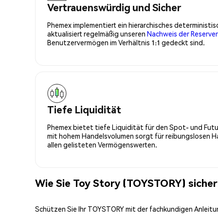
Vertrauenswürdig und Sicher
Phemex implementiert ein hierarchisches determinist
aktualisiert regelmäßig unseren
Nachweis der Reserve
Benutzervermögen im Verhältnis 1:1 gedeckt sind.
Tiefe Liquidität
Phemex bietet tiefe Liquidität für den Spot- und Fu
mit hohem Handelsvolumen sorgt für reibungslosen Han
allen gelisteten Vermögenswerten.
Wie Sie Toy Story (TOYSTORY) siche
Schützen Sie Ihr TOYSTORY mit der fachkundigen Anleit