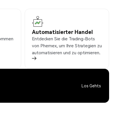
Automatisierter Handel
nkommen
Entdecken Sie die Trading-Bots
von Phemex, um Ihre Strategien zu
automatisieren und zu optimieren.
Los Gehts