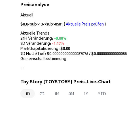
Preisanalyse
Aktuell
$0.0<sub>13</sub>8581
(
Aktuelle Preis prüfen
)
Aktuelle Trends
24H Veränderung:
+0.00%
7D Veränderung:
-1.17%
Marktkapitalisierung:
$0.00
7D Hoch/Tief: $
0.000000000000087076
/ $
0.000000000000085
Gemeinschaftsstimmung
--
Toy Story (TOYSTORY) Preis-Live-Chart
1D
7D
1M
3M
1Y
YTD