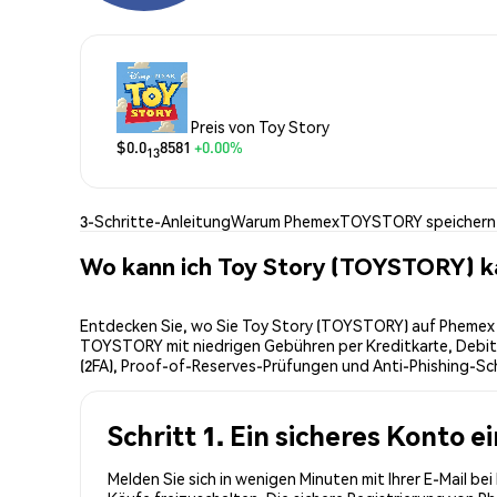
Preis von Toy Story
$0.0
8581
+0.00%
13
3-Schritte-Anleitung
Warum Phemex
TOYSTORY speichern
Wo kann ich Toy Story (TOYSTORY) k
Entdecken Sie, wo Sie Toy Story (TOYSTORY) auf Phemex k
TOYSTORY mit niedrigen Gebühren per Kreditkarte, Debit
(2FA), Proof-of-Reserves-Prüfungen und Anti-Phishing-Sch
Schritt 1. Ein sicheres Konto e
Melden Sie sich in wenigen Minuten mit Ihrer E-Mail b