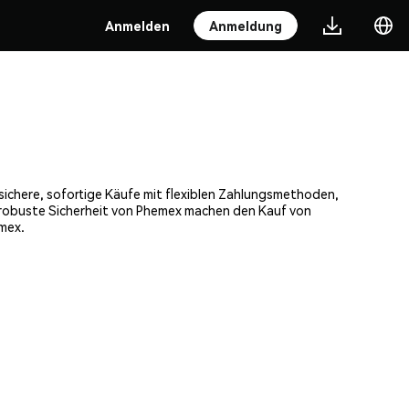
Anmelden
Anmeldung
sichere, sofortige Käufe mit flexiblen Zahlungsmethoden,
e robuste Sicherheit von Phemex machen den Kauf von
mex.