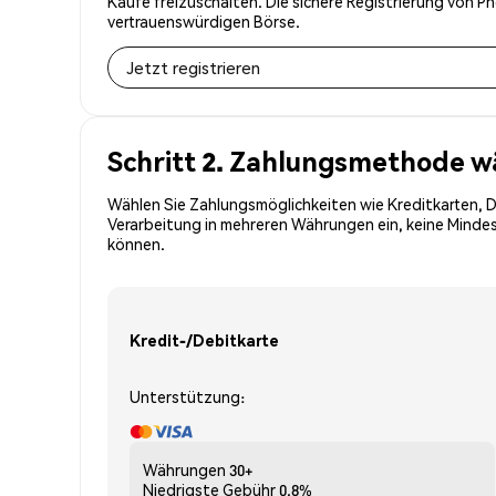
Käufe freizuschalten. Die sichere Registrierung von 
vertrauenswürdigen Börse.
Jetzt registrieren
Schritt 2. Zahlungsmethode w
Wählen Sie Zahlungsmöglichkeiten wie Kreditkarten, 
Verarbeitung in mehreren Währungen ein, keine Mindes
können.
Kredit-/Debitkarte
Unterstützung:
Währungen
30+
Niedrigste Gebühr
0.8%