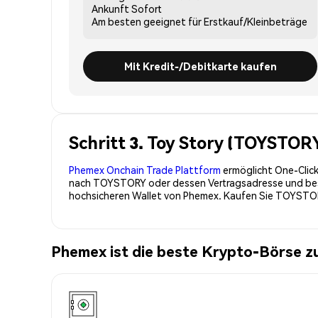
Ankunft
Sofort
Am besten geeignet für
Erstkauf/Kleinbeträge
Mit Kredit-/Debitkarte kaufen
Schritt 3. Toy Story (TOYSTOR
Phemex Onchain Trade Plattform
ermöglicht One-Click
nach TOYSTORY oder dessen Vertragsadresse und bestä
hochsicheren Wallet von Phemex. Kaufen Sie TOYSTOR
Phemex ist die beste Krypto-Börse 