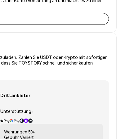
tzt Ihr Konto von Anfang an und macht es zu einer
zuladen. Zahlen Sie USDT oder Krypto mit sofortiger
, dass Sie TOYSTORY schnell und sicher kaufen
Drittanbieter
Unterstützung:
Währungen
50+
Gebühr
Variiert