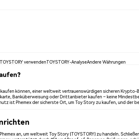
TOYSTORY verwenden
TOYSTORY-Analyse
Andere Währungen
aufen?
aufen können, einer weltweit vertrauenswürdigen sicheren Krypto-Bö
karte, Banküberweisung oder Drittanbieter kaufen – keine Mindestbe
utz ist Phemex der sicherste Ort, um Toy Story zu kaufen, und der be
inrichten
ei Phemex an, um weltweit Toy Story (TOYSTORY) zu handeln. Schließen