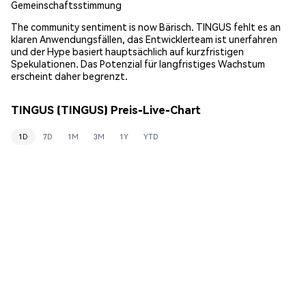
Gemeinschaftsstimmung
The community sentiment is now Bärisch. TINGUS fehlt es an
klaren Anwendungsfällen, das Entwicklerteam ist unerfahren
und der Hype basiert hauptsächlich auf kurzfristigen
Spekulationen. Das Potenzial für langfristiges Wachstum
erscheint daher begrenzt.
TINGUS (TINGUS) Preis-Live-Chart
1D
7D
1M
3M
1Y
YTD