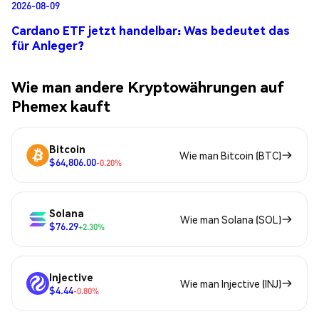
2026-08-09
Cardano ETF jetzt handelbar: Was bedeutet das
für Anleger?
Wie man andere Kryptowährungen auf
Phemex kauft
Bitcoin
Wie man Bitcoin (BTC)
$64,806.00
-0.20%
Solana
Wie man Solana (SOL)
$76.29
+2.30%
Injective
Wie man Injective (INJ)
$4.44
-0.80%