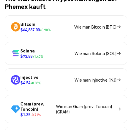
Phemex kauft
Bitcoin
Wie man Bitcoin (BTC)
$64,887.00
+0.90%
Solana
Wie man Solana (SOL)
$73.88
+1.40%
Injective
Wie man Injective (INJ)
$4.54
+0.85%
Gram (prev.
Wie man Gram (prev. Toncoin)
Toncoin)
(GRAM)
$1.35
-0.71%