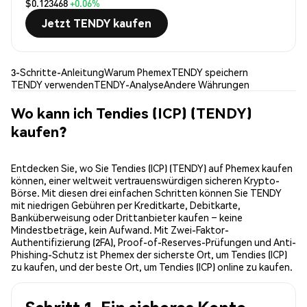
$0.123468
+0.06%
Jetzt TENDY kaufen
3-Schritte-Anleitung
Warum Phemex
TENDY speichern
TENDY verwenden
TENDY-Analyse
Andere Währungen
Wo kann ich Tendies (ICP) (TENDY)
kaufen?
Entdecken Sie, wo Sie Tendies (ICP) (TENDY) auf Phemex kaufen
können, einer weltweit vertrauenswürdigen sicheren Krypto-
Börse. Mit diesen drei einfachen Schritten können Sie TENDY
mit niedrigen Gebühren per Kreditkarte, Debitkarte,
Banküberweisung oder Drittanbieter kaufen – keine
Mindestbeträge, kein Aufwand. Mit Zwei-Faktor-
Authentifizierung (2FA), Proof-of-Reserves-Prüfungen und Anti-
Phishing-Schutz ist Phemex der sicherste Ort, um Tendies (ICP)
zu kaufen, und der beste Ort, um Tendies (ICP) online zu kaufen.