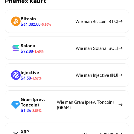
Phemex kauft
Bitcoin
Wie man Bitcoin (BTC)
$64,302.00
-0.60%
Solana
Wie man Solana (SOL)
$72.88
-1.40%
Injective
Wie man Injective (INJ)
$4.50
-4.59%
Gram (prev.
Wie man Gram (prev. Toncoin)
Toncoin)
(GRAM)
$1.34
-3.89%
XRP