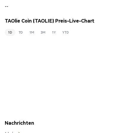
--
TAOlie Coin (TAOLIE) Preis-Live-Chart
1D
7D
1M
3M
1Y
YTD
Nachrichten