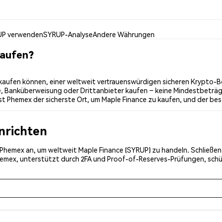
P verwenden
SYRUP-Analyse
Andere Währungen
kaufen?
aufen können, einer weltweit vertrauenswürdigen sicheren Krypto-Bö
e, Banküberweisung oder Drittanbieter kaufen – keine Mindestbeträge
 Phemex der sicherste Ort, um Maple Finance zu kaufen, und der best
inrichten
ei Phemex an, um weltweit Maple Finance (SYRUP) zu handeln. Schließen
Phemex, unterstützt durch 2FA und Proof-of-Reserves-Prüfungen, schü