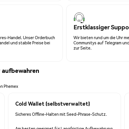
Erstklassiger Suppo
tures-Handel. Unser Orderbuch
Wir bieten rund um die Uhr m
del und stabile Preise bei
Communitys auf Telegram und 
zur Seite.
r aufbewahren
von Phemex
Cold Wallet (selbstverwaltet)
Sicheres Offline-Halten mit Seed-Phrase-Schutz.
Am besten geeignet für
Langfristige Aufbewahrung