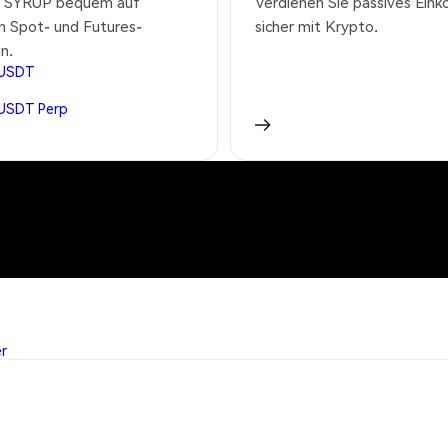
e SYRUP bequem auf
Verdienen Sie passives Ei
n Spot- und Futures-
sicher mit Krypto.
n.
USDT
USDT
Perp
er