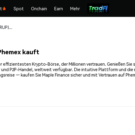
kt
Spot
Onchain
Earn
Mehr
Maple Finance (SYRUP) sicher kaufen und speichern
Phemex kauft
 effizientesten Krypto-Börse, der Millionen vertrauen. Genießen Sie 
 und P2P-Handel, weltweit verfügbar. Die intuitive Plattform und di
gsreise — kaufen Sie Maple Finance sicher und mit Vertrauen auf Phe