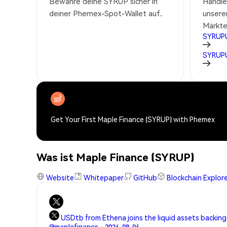
Bewahre deine SYRUP sicher in
Handl
deiner Phemex-Spot-Wallet auf.
unsere
Märkte
SYRUP
SYRUP
Get Your First Maple Finance (SYRUP) with Phemex
Was ist Maple Finance (SYRUP)
Website
Whitepaper
GitHub
Blockchain Explor
USDtb from Ethena joins the liquid assets backing
@maplefinance · 2026-08-06