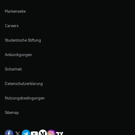
Markenseite
Careers
Studentische Stiftung
Ankündigungen
Sicherheit
Datenschutzerklärung
Nutzungsbedingungen
Sitemap