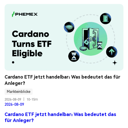
Cardano ETF jetzt handelbar: Was bedeutet das für 
Anleger?
Markteinblicke
2026-08-09
|
10-15m
2026-08-09
Cardano ETF jetzt handelbar: Was bedeutet das
für Anleger?