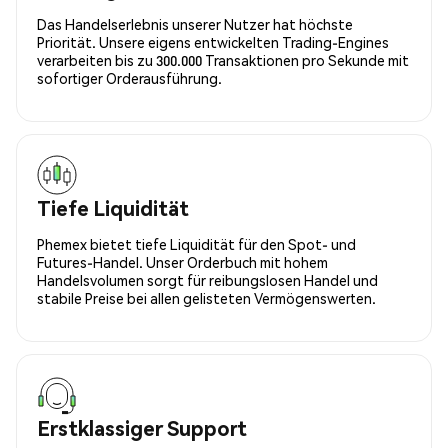
Das Handelserlebnis unserer Nutzer hat höchste
Priorität. Unsere eigens entwickelten Trading-Engines
verarbeiten bis zu 300.000 Transaktionen pro Sekunde mit
sofortiger Orderausführung.
Tiefe Liquidität
Phemex bietet tiefe Liquidität für den Spot- und
Futures-Handel. Unser Orderbuch mit hohem
Handelsvolumen sorgt für reibungslosen Handel und
stabile Preise bei allen gelisteten Vermögenswerten.
Erstklassiger Support