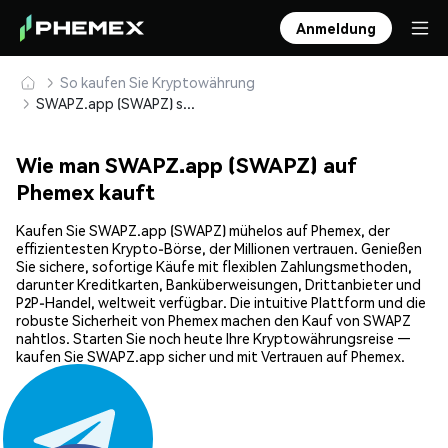
Anmeldung
So kaufen Sie Kryptowährung
SWAPZ.app (SWAPZ) sicher kaufen und speichern
Wie man SWAPZ.app (SWAPZ) auf
Phemex kauft
Kaufen Sie SWAPZ.app (SWAPZ) mühelos auf Phemex, der
effizientesten Krypto-Börse, der Millionen vertrauen. Genießen
Sie sichere, sofortige Käufe mit flexiblen Zahlungsmethoden,
darunter Kreditkarten, Banküberweisungen, Drittanbieter und
P2P-Handel, weltweit verfügbar. Die intuitive Plattform und die
robuste Sicherheit von Phemex machen den Kauf von SWAPZ
nahtlos. Starten Sie noch heute Ihre Kryptowährungsreise —
kaufen Sie SWAPZ.app sicher und mit Vertrauen auf Phemex.