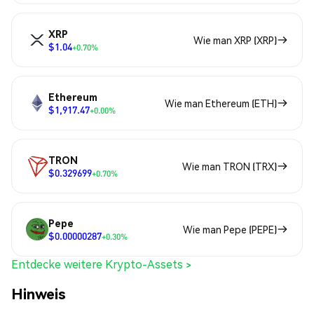
XRP
Wie man XRP (XRP)
$1.04
+0.70%
Ethereum
Wie man Ethereum (ETH)
$1,917.47
+0.00%
TRON
Wie man TRON (TRX)
$0.329699
+0.70%
Pepe
Wie man Pepe (PEPE)
$0.00000287
+0.30%
Entdecke weitere Krypto-Assets >
Hinweis