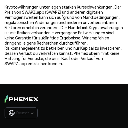
Kryptowährungen unterliegen starken Kursschwankungen. Der
Preis von SWAPZ.app (SWAPZ) und anderen digitalen
Vermögenswerten kann sich aufgrund von Marktbedingungen,
regulatorischen Änderungen und anderen unvorhersehbaren
Faktoren erheblich verändern. Der Handel mit Kryptowährungen
ist mit Risiken verbunden – vergangene Entwicklungen sind
keine Garantie für zukünftige Ergebnisse. Wir empfehlen
dringend, eigene Recherchen durchzuführen,
Risikomanagement zu betreiben und nur Kapital zu investieren,
dessen Verlust du verkraften kannst. Phemex übernimmt keine
Haftung für Verluste, die beim Kauf oder Verkauf von
SWAPZ.app entstehen können.
Deutsch
