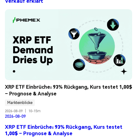
Verkauf erklärt
XRP ETF Einbrüche: 93% Rückgang, Kurs testet 1,00$ 
– Prognose & Analyse
Markteinblicke
2026-08-09
|
10-15m
2026-08-09
XRP ETF Einbrüche: 93% Rückgang, Kurs testet
1,00$ – Prognose & Analyse