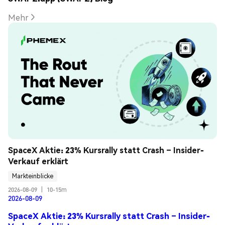
Mehr
SpaceX Aktie: 23% Kursrally statt Crash – Insider-
Verkauf erklärt
Markteinblicke
2026-08-09
|
10-15m
2026-08-09
SpaceX Aktie: 23% Kursrally statt Crash – Insider-