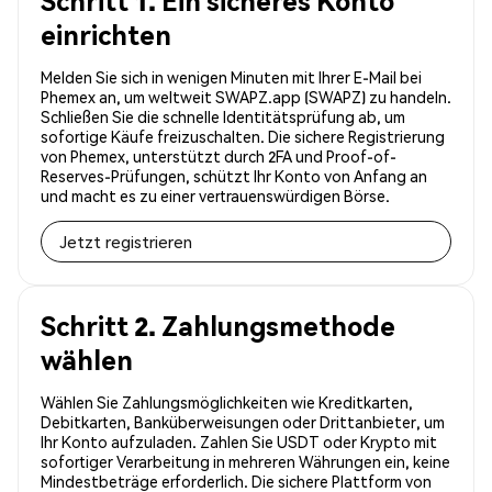
Schritt 1. Ein sicheres Konto
einrichten
Melden Sie sich in wenigen Minuten mit Ihrer E-Mail bei
Phemex an, um weltweit SWAPZ.app (SWAPZ) zu handeln.
Schließen Sie die schnelle Identitätsprüfung ab, um
sofortige Käufe freizuschalten. Die sichere Registrierung
von Phemex, unterstützt durch 2FA und Proof-of-
Reserves-Prüfungen, schützt Ihr Konto von Anfang an
und macht es zu einer vertrauenswürdigen Börse.
Jetzt registrieren
Schritt 2. Zahlungsmethode
wählen
Wählen Sie Zahlungsmöglichkeiten wie Kreditkarten,
Debitkarten, Banküberweisungen oder Drittanbieter, um
Ihr Konto aufzuladen. Zahlen Sie USDT oder Krypto mit
sofortiger Verarbeitung in mehreren Währungen ein, keine
Mindestbeträge erforderlich. Die sichere Plattform von