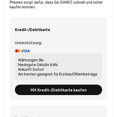
Phemex sorgt dafür, dass Sie SWAPZ schnell und sicher
kaufen können.
Kredit-/Debitkarte
Unterstützung:
Währungen
30+
Niedrigste Gebühr
0.8%
Ankunft
Sofort
Am besten geeignet für
Erstkauf/Kleinbeträge
Mit Kredit-/Debitkarte kaufen