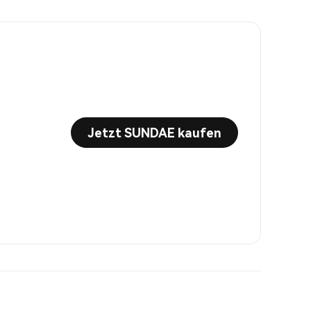
Jetzt SUNDAE kaufen