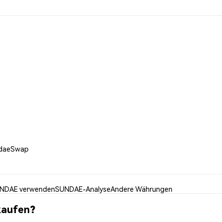
ndaeSwap
NDAE verwenden
SUNDAE-Analyse
Andere Währungen
kaufen?