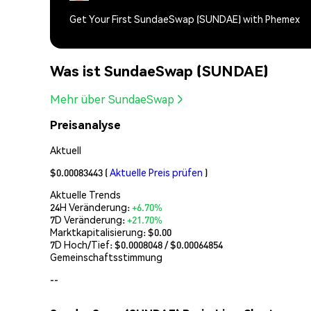
Get Your First SundaeSwap (SUNDAE) with Phemex
Was ist SundaeSwap (SUNDAE)
Mehr über SundaeSwap
Preisanalyse
Aktuell
$0.00083443
(
Aktuelle Preis prüfen
)
Aktuelle Trends
24H Veränderung:
+6.70%
7D Veränderung:
+21.70%
Marktkapitalisierung:
$0.00
7D Hoch/Tief: $
0.0008048
/ $
0.00064854
Gemeinschaftsstimmung
--