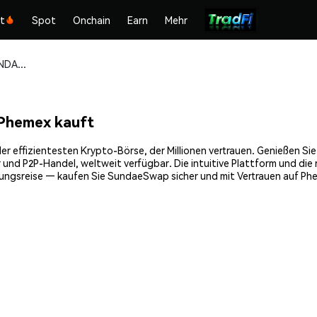
kt
Spot
Onchain
Earn
Mehr
SundaeSwap (SUNDAE) sicher kaufen und speichern
Phemex kauft
effizientesten Krypto-Börse, der Millionen vertrauen. Genießen Sie 
 und P2P-Handel, weltweit verfügbar. Die intuitive Plattform und di
ungsreise — kaufen Sie SundaeSwap sicher und mit Vertrauen auf Ph