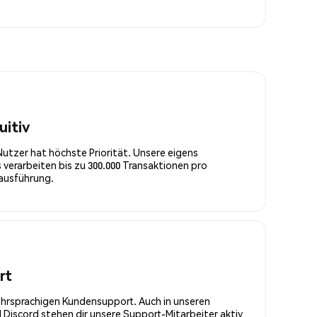
uitiv
Nutzer hat höchste Priorität. Unsere eigens
 verarbeiten bis zu 300.000 Transaktionen pro
rausführung.
rt
ehrsprachigen Kundensupport. Auch in unseren
Discord stehen dir unsere Support-Mitarbeiter aktiv