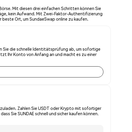
rse. Mit diesen drei einfachen Schritten können Sie
äge, kein Aufwand. Mit Zwei-Faktor-Authentifizierung
er beste Ort, um SundaeSwap online zu kaufen.
 Sie die schnelle Identitätsprüfung ab, um sofortige
tzt Ihr Konto von Anfang an und macht es zu einer
zuladen. Zahlen Sie USDT oder Krypto mit sofortiger
, dass Sie SUNDAE schnell und sicher kaufen können.