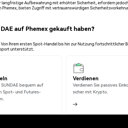
 für langfristige Aufbewahrung mit erhöhter Sicherheit, erfordern jed
on Phemex, bieten Zugriff mit vertrauenswürdigen Sicherheitsvorkehru
NDAE auf Phemex gekauft haben?
 Von Ihrem ersten Spot-Handel bis hin zur Nutzung fortschrittlicher 
pport unterstützt.
eln
Verdienen
e SUNDAE bequem auf
Verdienen Sie passives Ei
n Spot- und Futures-
sicher mit Krypto.
n.