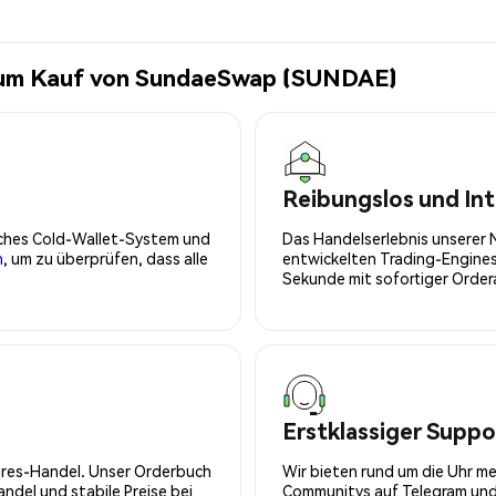
 zum Kauf von SundaeSwap (SUNDAE)
Reibungslos und Int
isches Cold-Wallet-System und
Das Handelserlebnis unserer 
n
, um zu überprüfen, dass alle
entwickelten Trading-Engines
Sekunde mit sofortiger Orde
Erstklassiger Suppo
tures-Handel. Unser Orderbuch
Wir bieten rund um die Uhr m
del und stabile Preise bei
Communitys auf Telegram und 