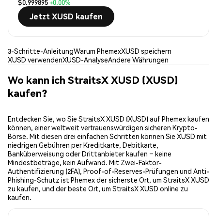
$0.999895
+0.00%
Jetzt XUSD kaufen
3-Schritte-Anleitung
Warum Phemex
XUSD speichern
XUSD verwenden
XUSD-Analyse
Andere Währungen
Wo kann ich StraitsX XUSD (XUSD)
kaufen?
Entdecken Sie, wo Sie StraitsX XUSD (XUSD) auf Phemex kaufen
können, einer weltweit vertrauenswürdigen sicheren Krypto-
Börse. Mit diesen drei einfachen Schritten können Sie XUSD mit
niedrigen Gebühren per Kreditkarte, Debitkarte,
Banküberweisung oder Drittanbieter kaufen – keine
Mindestbeträge, kein Aufwand. Mit Zwei-Faktor-
Authentifizierung (2FA), Proof-of-Reserves-Prüfungen und Anti-
Phishing-Schutz ist Phemex der sicherste Ort, um StraitsX XUSD
zu kaufen, und der beste Ort, um StraitsX XUSD online zu
kaufen.