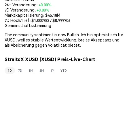
24H Veränderung:
+0.00%
7D Veränderung:
+0.00%
Marktkapitalisierung:
$45.18M
7D Hoch/Tief: $
1.000983
/ $
0.999706
Gemeinschaftsstimmung
The community sentiment is now Bullish. Ich bin optimistisch für
XUSD, weil es stabile Wertentwicklung, breite Akzeptanz und
als Absicherung gegen Volatilität bietet.
StraitsX XUSD (XUSD) Preis-Live-Chart
1D
7D
1M
3M
1Y
YTD