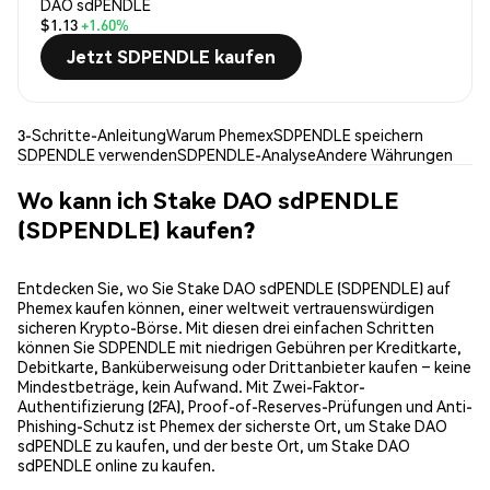
DAO sdPENDLE
$1.13
+1.60%
Jetzt SDPENDLE kaufen
3-Schritte-Anleitung
Warum Phemex
SDPENDLE speichern
SDPENDLE verwenden
SDPENDLE-Analyse
Andere Währungen
Wo kann ich Stake DAO sdPENDLE
(SDPENDLE) kaufen?
Entdecken Sie, wo Sie Stake DAO sdPENDLE (SDPENDLE) auf
Phemex kaufen können, einer weltweit vertrauenswürdigen
sicheren Krypto-Börse. Mit diesen drei einfachen Schritten
können Sie SDPENDLE mit niedrigen Gebühren per Kreditkarte,
Debitkarte, Banküberweisung oder Drittanbieter kaufen – keine
Mindestbeträge, kein Aufwand. Mit Zwei-Faktor-
Authentifizierung (2FA), Proof-of-Reserves-Prüfungen und Anti-
Phishing-Schutz ist Phemex der sicherste Ort, um Stake DAO
sdPENDLE zu kaufen, und der beste Ort, um Stake DAO
sdPENDLE online zu kaufen.