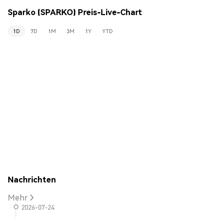
Sparko (SPARKO) Preis-Live-Chart
1D
7D
1M
3M
1Y
YTD
Nachrichten
Mehr
2026-07-24