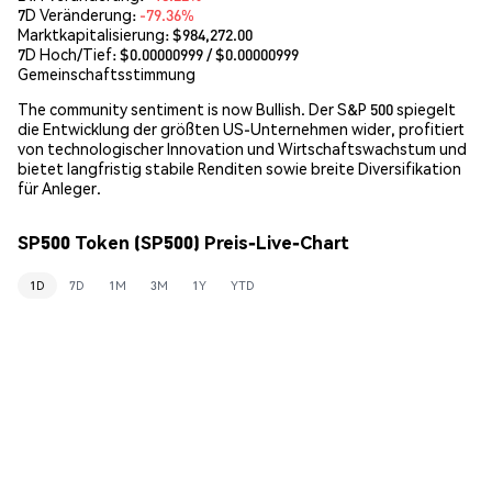
7D Veränderung:
-79.36%
Marktkapitalisierung:
$984,272.00
7D Hoch/Tief: $
0.00000999
/ $
0.00000999
Gemeinschaftsstimmung
The community sentiment is now Bullish. Der S&P 500 spiegelt
die Entwicklung der größten US-Unternehmen wider, profitiert
von technologischer Innovation und Wirtschaftswachstum und
bietet langfristig stabile Renditen sowie breite Diversifikation
für Anleger.
SP500 Token (SP500) Preis-Live-Chart
1D
7D
1M
3M
1Y
YTD