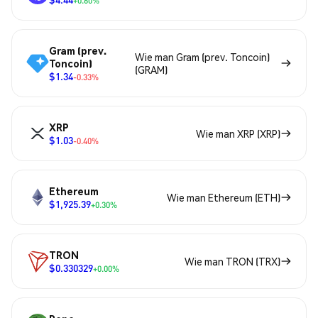
+0.60%
Gram (prev.
Wie man Gram (prev. Toncoin)
Toncoin)
(GRAM)
$1.34
-0.33%
XRP
Wie man XRP (XRP)
$1.03
-0.40%
Ethereum
Wie man Ethereum (ETH)
$1,925.39
+0.30%
TRON
Wie man TRON (TRX)
$0.330329
+0.00%